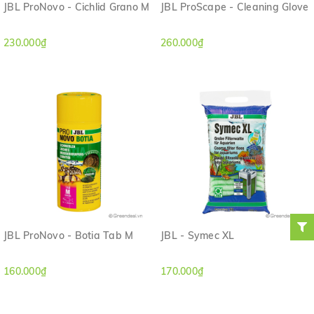
JBL ProNovo - Cichlid Grano M
JBL ProScape - Cleaning Glove
230.000₫
260.000₫
JBL ProNovo - Botia Tab M
JBL - Symec XL
160.000₫
170.000₫