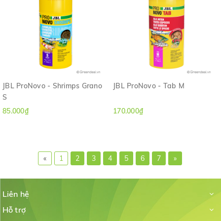
JBL ProNovo - Shrimps Grano
JBL ProNovo - Tab M
S
85.000₫
170.000₫
«
1
2
3
4
5
6
7
»
Liên hệ
Hỗ trợ