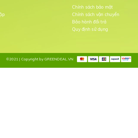
m
Chính sách bảo mật
ập
Chính sách vận chuyển
Bảo hành đổi trả
g
Quy định sử dụng
©2021 | Copyright by GREENDEAL.VN