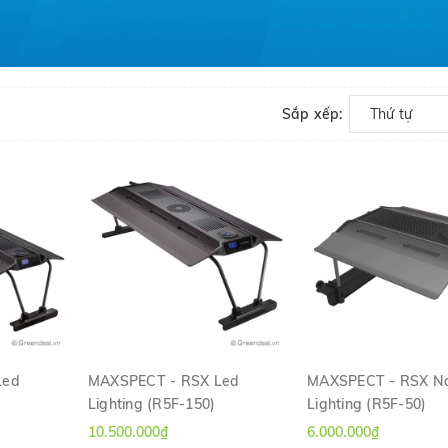
Sắp xếp:
Thứ tự
Led
MAXSPECT - RSX Led
MAXSPECT - RSX N
Lighting (R5F-150)
Lighting (R5F-50)
H
XEM NHANH
XEM NHANH
10.500.000₫
6.000.000₫