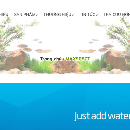
HIỆU
SẢN PHẨM
THƯƠNG HIỆU
TIN TỨC
TRA CỨU ĐƠ
Trang chủ
MAXSPECT