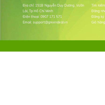
Địa chỉ:
151B Nguyễn Duy Dương, Vườn
Tìm kiế
Lài, Tp Hồ Chí Minh
Đăng nh
Điện thoại:
0907 171 571
Đăng ký
Email:
support@greendeal.vn
Giỏ hàn