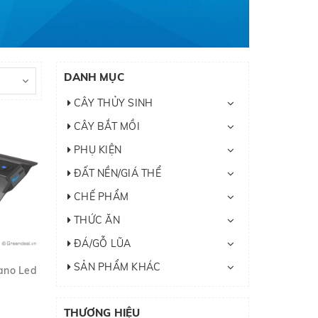
DANH MỤC
CÂY THỦY SINH
CÂY BẮT MỒI
PHỤ KIỆN
ĐẤT NỀN/GIÁ THỂ
CHẾ PHẨM
THỨC ĂN
ĐÁ/GỖ LŨA
SẢN PHẨM KHÁC
ano Led
THƯƠNG HIỆU