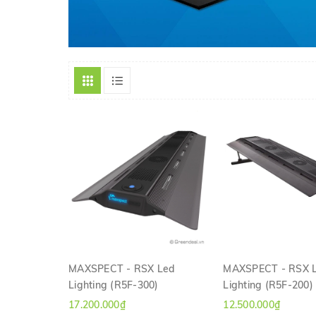
MAXSPECT - RSX Led
MAXSPECT - RSX 
Lighting (R5F-300)
Lighting (R5F-200)
XEM NHANH
XEM NHAN
17.200.000₫
12.500.000₫