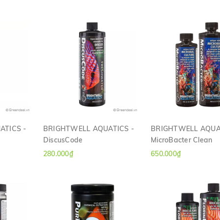
ATICS -
BRIGHTWELL AQUATICS -
BRIGHTWELL AQUA
DiscusCode
MicroBacter Clean
H
XEM NHANH
XEM NHANH
280.000₫
650.000₫