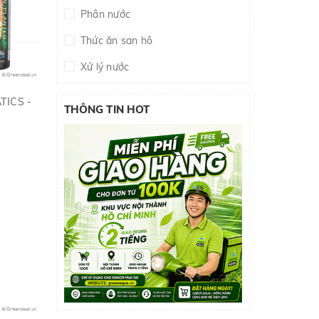
Phân nước
Thức ăn san hô
Xử lý nước
Thuốc Cá/Tép
TICS -
THÔNG TIN HOT
Vi sinh