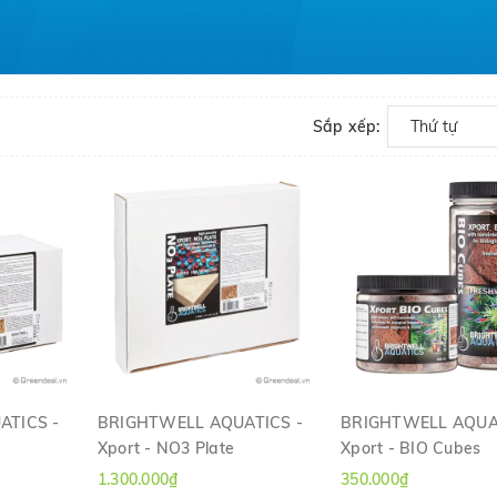
Sắp xếp:
Thứ tự
ATICS -
BRIGHTWELL AQUATICS -
BRIGHTWELL AQUA
Xport - NO3 Plate
Xport - BIO Cubes
H
XEM NHANH
XEM NHANH
1.300.000₫
350.000₫