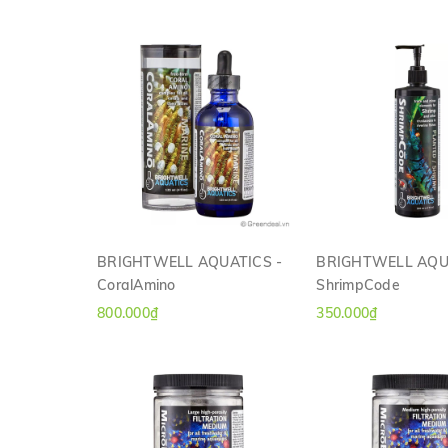
BRIGHTWELL AQUATICS -
BRIGHTWELL AQU
CoralAmino
ShrimpCode
XEM NHANH
XEM NHAN
800.000₫
350.000₫