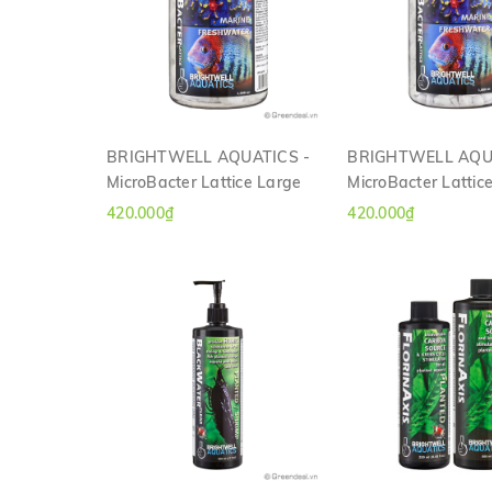
BRIGHTWELL AQUATICS -
BRIGHTWELL AQU
MicroBacter Lattice Large
MicroBacter Latti
XEM NHANH
XEM NHAN
420.000₫
420.000₫