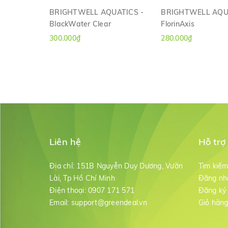
BRIGHTWELL AQUATICS -
BRIGHTWELL AQU
BlackWater Clear
FlorinAxis
XEM NHANH
XEM NHAN
300.000₫
280.000₫
Liên hệ
Hỗ trợ
Địa chỉ:
151B Nguyễn Duy Dương, Vườn
Tìm kiế
Lài, Tp Hồ Chí Minh
Đăng nh
Điện thoại:
0907 171 571
Đăng ký
Email:
support@greendeal.vn
Giỏ hàn