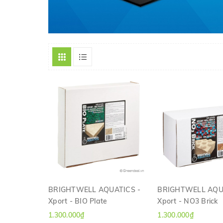
BRIGHTWELL AQUATICS -
BRIGHTWELL AQU
Xport - BIO Plate
Xport - NO3 Brick
XEM NHANH
XEM NHAN
1.300.000₫
1.300.000₫