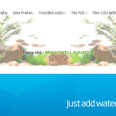
HIỆU
SẢN PHẨM
THƯƠNG HIỆU
TIN TỨC
TRA CỨU ĐƠ
Trang chủ
BRIGHTWELL AQUATICS