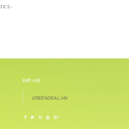
TICS -
Kết nối
GREENDEAL.VN