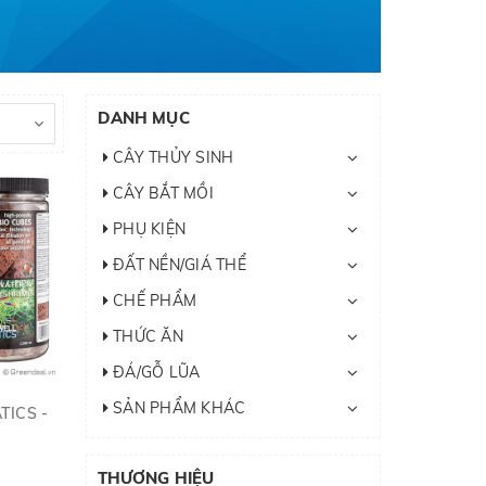
DANH MỤC
CÂY THỦY SINH
CÂY BẮT MỒI
PHỤ KIỆN
ĐẤT NỀN/GIÁ THỂ
CHẾ PHẨM
THỨC ĂN
ĐÁ/GỖ LŨA
SẢN PHẨM KHÁC
TICS -
THƯƠNG HIỆU