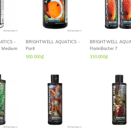
ATICS -
BRIGHTWELL AQUATICS -
BRIGHTWELL AQUA
ce Medium
Purit
FlorinBacter 7
H
XEM NHANH
XEM NHANH
500.000₫
330.000₫