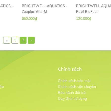
ATICS -
BRIGHTWELL AQUATICS -
BRIGHTWELL AQUA
Zooplanktos-M
Reef BioFuel
H
XEM NHANH
XEM NHANH
650.000₫
120.000₫
«
1
2
»
Chính sách
m
Chính sách bảo mật
ập
Chính sách vận chuyển
Bảo hành đổi trả
g
Quy định sử dụng