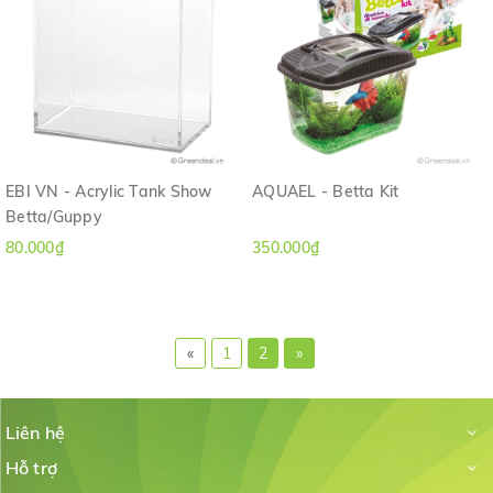
EBI VN - Acrylic Tank Show
AQUAEL - Betta Kit
Betta/Guppy
80.000₫
350.000₫
«
1
2
»
Liên hệ
Hỗ trợ