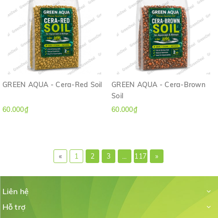
GREEN AQUA - Cera-Red Soil
GREEN AQUA - Cera-Brown
Soil
60.000₫
60.000₫
«
1
2
3
...
117
»
Liên hệ
Hỗ trợ