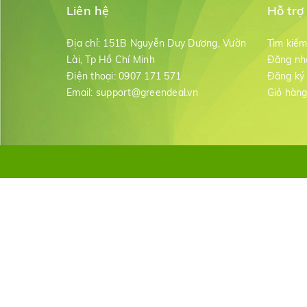
Liên hệ
Hỗ trợ
Địa chỉ:
151B Nguyễn Duy Dương, Vườn
Tìm kiế
Lài, Tp Hồ Chí Minh
Đăng nh
Điện thoại:
0907 171 571
Đăng ký
Email:
support@greendeal.vn
Giỏ hàn