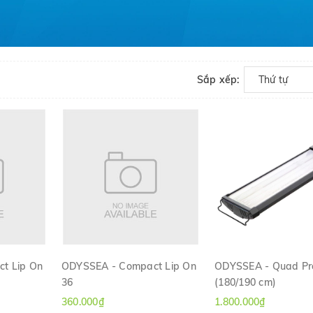
Sắp xếp:
Thứ tự
t Lip On
ODYSSEA - Compact Lip On
ODYSSEA - Quad P
36
(180/190 cm)
H
XEM NHANH
XEM NHANH
360.000₫
1.800.000₫