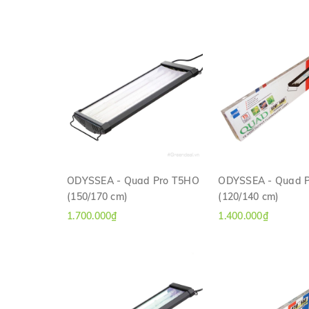
ODYSSEA - Quad Pro T5HO
ODYSSEA - Quad 
(150/170 cm)
(120/140 cm)
XEM NHANH
XEM NHAN
1.700.000₫
1.400.000₫