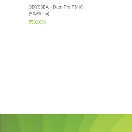
ODYSSEA - Dual Pro T5HO
(50/65 cm)
XEM NHANH
550.000₫