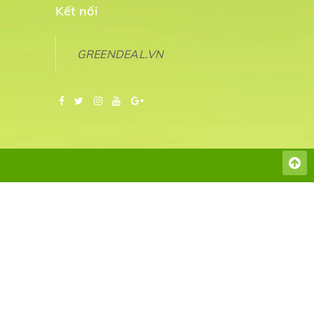
Kết nối
GREENDEAL.VN