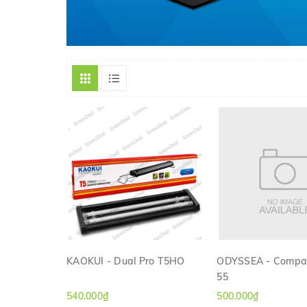
KAOKUI - Dual Pro T5HO
ODYSSEA - Compac
55
XEM NHANH
XEM NHAN
540.000₫
500.000₫