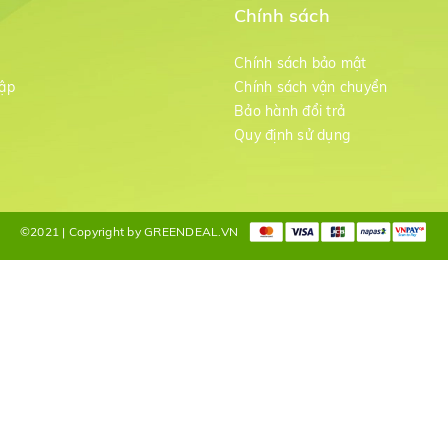
Chính sách
m
Chính sách bảo mật
ập
Chính sách vận chuyển
Bảo hành đổi trả
g
Quy định sử dụng
©2021 | Copyright by GREENDEAL.VN