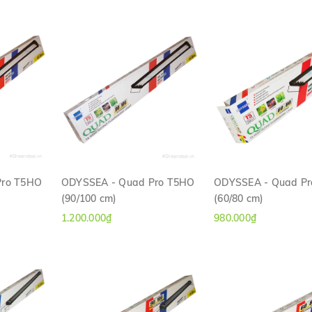
Pro T5HO
ODYSSEA - Quad Pro T5HO
ODYSSEA - Quad P
(90/100 cm)
(60/80 cm)
H
XEM NHANH
XEM NHANH
1.200.000₫
980.000₫