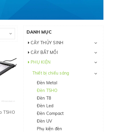
DANH MỤC
CÂY THỦY SINH
CÂY BẮT MỒI
PHỤ KIỆN
Thiết bị chiếu sáng
Đèn Metal
Đèn T5HO
Đèn T8
Đèn Led
ro T5HO
Đèn Compact
Đèn UV
Phụ kiện đèn