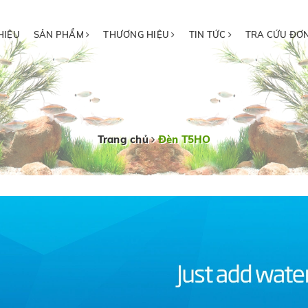
HIỆU
SẢN PHẨM
THƯƠNG HIỆU
TIN TỨC
TRA CỨU ĐƠ
Trang chủ
Đèn T5HO