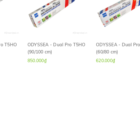
ro T5HO
ODYSSEA - Dual Pro T5HO
ODYSSEA - Dual Pr
(90/100 cm)
(60/80 cm)
H
XEM NHANH
XEM NHANH
850.000₫
620.000₫