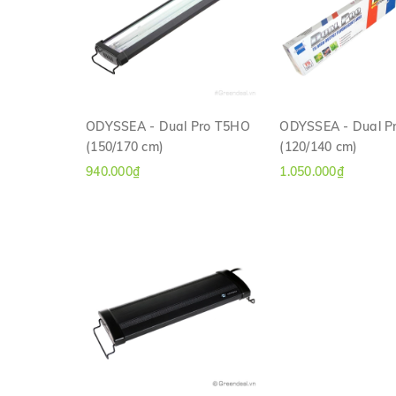
ODYSSEA - Dual Pro T5HO
ODYSSEA - Dual P
(150/170 cm)
(120/140 cm)
XEM NHANH
XEM NHAN
940.000₫
1.050.000₫