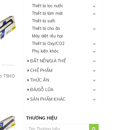
Thiết bị lọc nước
Thiết bị làm mát
Thiết bị sưởi
Thiết bị cho ăn
Máy diệt rêu hại
Thiết bị Oxy/CO2
Phụ kiện khác
ĐẤT NỀN/GIÁ THỂ
CHẾ PHẨM
ro T5HO
THỨC ĂN
ĐÁ/GỖ LŨA
SẢN PHẨM KHÁC
THƯƠNG HIỆU