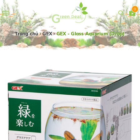
0
Toggle
navigation
Trang chủ
GEX
GEX - Glass Aquarium (Drop)