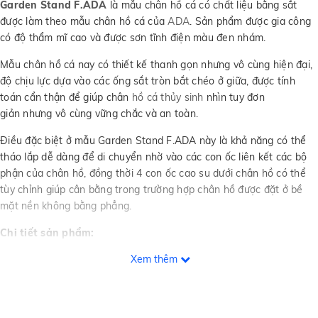
Garden Stand F.ADA
là mẫu chân hồ cá có chất liệu bằng sắt
được làm theo mẫu chân hồ cá của
ADA
. Sản phẩm được gia công
có độ thẩm mĩ cao và được sơn tĩnh điện màu đen nhám.
Mẫu chân hồ cá nay có thiết kế thanh gọn nhưng vô cùng hiện đại,
độ chịu lực dựa vào các ống sắt tròn bắt chéo ở giữa, được tính
toán cẩn thận để giúp chân
hồ cá thủy sinh
nhìn tuy đơn
giản nhưng vô cùng vững chắc và an toàn.
Điều đặc biệt ở mẫu Garden Stand F.ADA này là khả năng có thể
tháo lắp dễ dàng để di chuyển nhờ vào các con ốc liên kết các bộ
phận của chân hồ, đồng thời 4 con ốc cao su dưới chân hồ có thể
tùy chỉnh giúp cân bằng trong trường hợp chân hồ được đặt ở bề
mặt nền không bằng phẳng.
Chi tiết sản phẩm:
Xem thêm
Kích thước: 60 x 30 x 60 (cm)
Màu sắc: Đen nhám