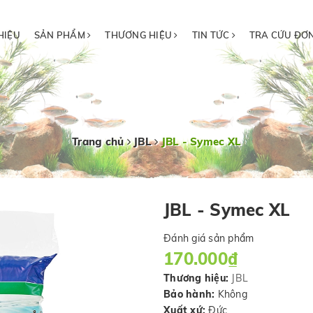
HIỆU
SẢN PHẨM
THƯƠNG HIỆU
TIN TỨC
TRA CỨU ĐƠ
Trang chủ
JBL
JBL - Symec XL
JBL - Symec XL
Đánh giá sản phẩm
170.000₫
Thương hiệu:
JBL
Bảo hành:
Không
Xuất xứ:
Đức