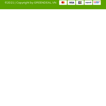
í cuối cùng của hệ thống lọc nước. Khi lưu lượng nước bị giảm do bôn
©2021 | Copyright by GREENDEAL.VN
iảm sau một thời gian dài.