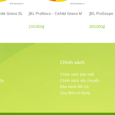
hlid Grano XL
JBL ProNovo - Cichlid Grano M
JBL ProScape 
ANH
XEM NHANH
XE
230.000₫
260.000₫
Chính sách
m
Chính sách bảo mật
ập
Chính sách vận chuyển
Bảo hành đổi trả
g
Quy định sử dụng
i len có khả năng lọc sạch các tạp chất thô như phân cá, thức ăn thừ