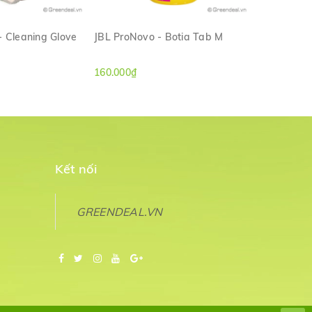
- Cleaning Glove
JBL ProNovo - Botia Tab M
JBL - Syme
M NHANH
XEM NHANH
160.000₫
72.000₫
Kết nối
GREENDEAL.VN
a, lá cây... cũng như kết tủa mây do nhựa lũa tiết ra