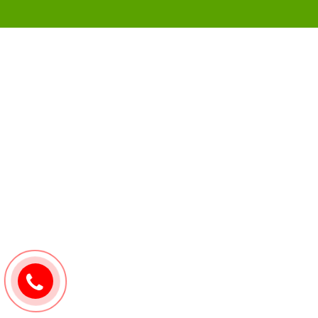
và một phần hạt bụi mịn lơ lửng, do đó cần đặt ở vị tr
nước sạch hoặc thay mới nếu chất lượng bông đã suy g
0907171571