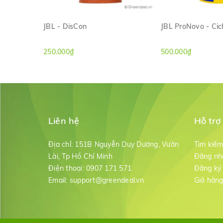
JBL - DisCon
JBL ProNovo - Cic
XEM NHANH
XEM NH
250.000₫
500.000₫
Liên hệ
Hỗ trợ
Địa chỉ:
151B Nguyễn Duy Dương, Vườn
Tìm kiế
Lài, Tp Hồ Chí Minh
Đăng nh
Điện thoại:
0907 171 571
Đăng ký
Email:
support@greendeal.vn
Giỏ hàn
JBL
-
Symec XL
bằng sự liên kết mật độ cao của các sợ