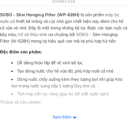
ĐÁNH GIÁ
SOBO - Slim Hanging Filter (WP-628H)
là sản phẩm
máy lọc
nước
có thiết kế mỏng và cực nhỏ gọn nhất hiện nay dành cho hồ
cá vừa và nhỏ. Đây là một trong những bộ lọc được các bạn nuôi cá
bảy màu,
hồ cá thủy sinh
ưa chuộng bởi
SOBO
- Slim Hanging
Filter (W-628H) mang lại hiệu quả cao mà lại phù hợp túi tiền.
Đặc điểm sản phẩm:
Dễ dàng tháo lắp để vệ sinh bộ lọc.
Tạo dòng nước cho hồ vừa đủ, phù hợp nuôi cá nhỏ
Dòng nước chảy xuống kèm theo lượng bọt khí giúp hòa
tan trong nước cung cấp 1 lượng Oxy cho cá.
Tích hợp sẳn lọc váng giúp lọc bề mặt nước sạch.
Thông số sản phẩm:
Lưu lượng nước: 400L/H
Xem thêm
Công suất: 6W