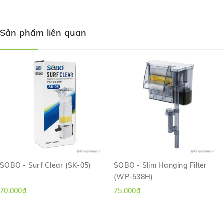
Điện áp: 220/240v - 50Hz
Hướng dẫn sử dụng:
Sản phẩm liên quan
Kiểm tra khớp nối của đầu hút gắn vào máy lọc.
Lắp máy lọc vào thành hồ kính, chỉnh nút cân bằng ở dưới
đáy máy lọc bằng cách xoay núm đến khi vị trí hộp lọc thẳng
so với thành kính.
Châm nước vào đầy ngăn lọc, lau khô tay và cắm điện để
máy chạy.
Trong 1 số trường hợp, khi máy hoạt động phát ra tiếng
kêu, cần nhanh chóng tắt máy, tháo đầu hút khỏi máy. Kiểm
tra vị trí motor và loại bỏ rác, sạn, cát, vỏ ốc nếu có.
SOBO - Surf Clear (SK-05)
SOBO - Slim Hanging Filter
(WP-538H)
70.000₫
75.000₫