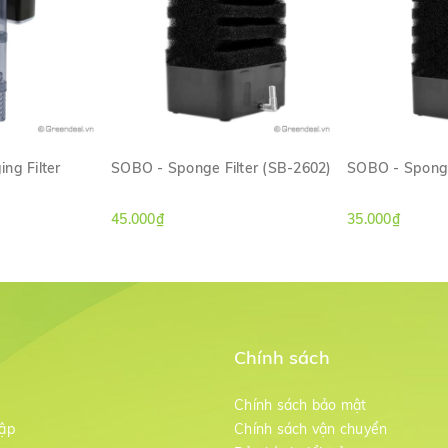
ng Filter
SOBO - Sponge Filter (SB-2602)
SOBO - Sponge
ANH
XEM NHANH
XE
45.000₫
35.000₫
Chính sách
m
Chính sách bảo mật
ập
Chính sách vận chuyển