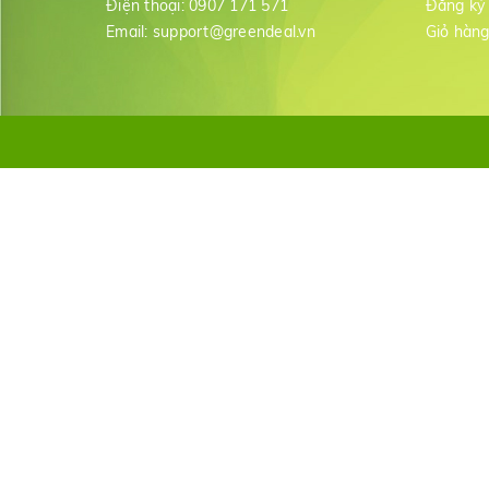
Điện thoại:
0907 171 571
Đăng ký
Email:
support@greendeal.vn
Giỏ hàn