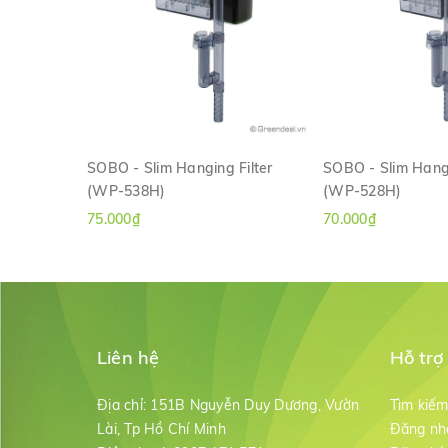
SOBO - Slim Hanging Filter
SOBO - Slim Hangi
(WP-538H)
(WP-528H)
XEM NHANH
XEM NH
75.000₫
70.000₫
Liên hệ
Hỗ trợ
Địa chỉ:
151B Nguyễn Duy Dương, Vườn
Tìm kiế
Lài, Tp Hồ Chí Minh
Đăng nh