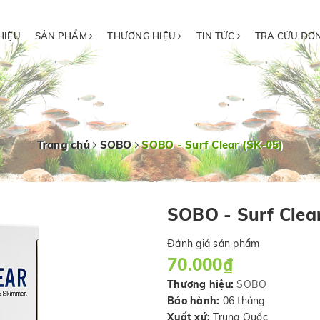
HIỆU
SẢN PHẨM
THƯƠNG HIỆU
TIN TỨC
TRA CỨU ĐƠ
Trang chủ
SOBO
SOBO - Surf Clear (SK-05)
SOBO - Surf Clea
Đánh giá sản phẩm
70.000₫
Thương hiệu:
SOBO
Bảo hành:
06 tháng
Xuất xứ:
Trung Quốc