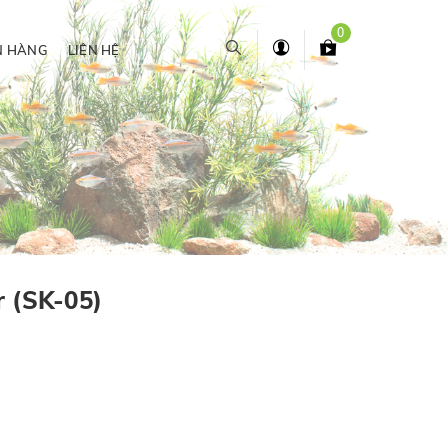
0
N HÀNG
LIÊN HỆ
r (SK-05)