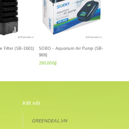
 Filter (SB-2601)
SOBO - Aquarium Air Pump (SB-
SOBO - Aq
988)
348A)
M NHANH
XEM NHANH
290.000₫
50.000₫
Kết nối
GREENDEAL.VN