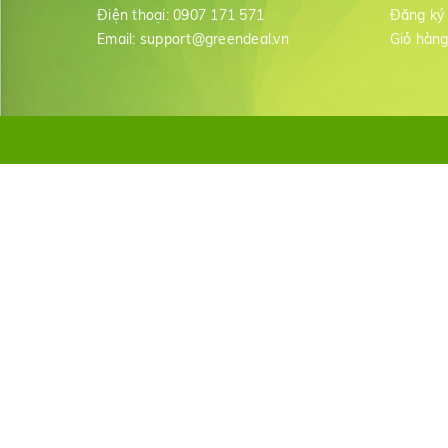
Điện thoại:
0907 171 571
Đăng ký
Email:
support@greendeal.vn
Giỏ hàn