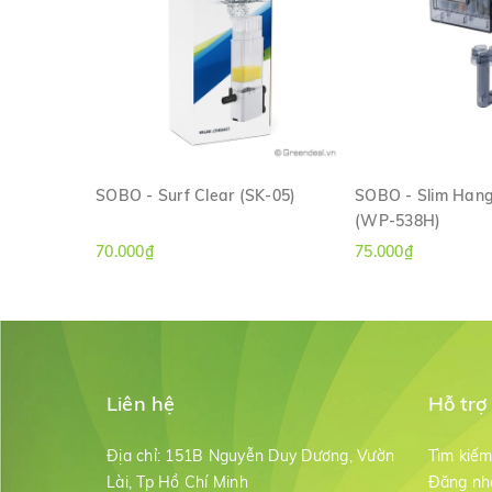
SOBO - Surf Clear (SK-05)
SOBO - Slim Hangi
(WP-538H)
XEM NHANH
XEM NH
70.000₫
75.000₫
Liên hệ
Hỗ trợ
Địa chỉ:
151B Nguyễn Duy Dương, Vườn
Tìm kiế
Lài, Tp Hồ Chí Minh
Đăng nh