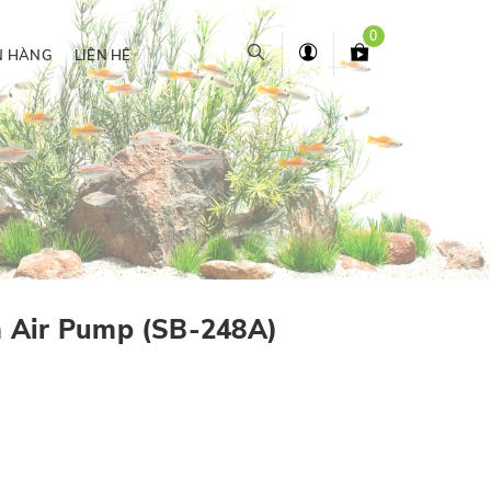
0
N HÀNG
LIÊN HỆ
 Air Pump (SB-248A)