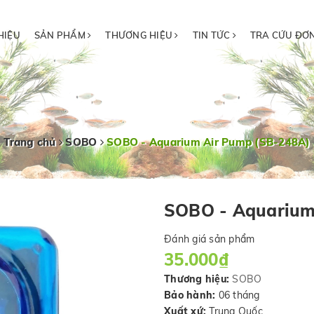
HIỆU
SẢN PHẨM
THƯƠNG HIỆU
TIN TỨC
TRA CỨU ĐƠ
Trang chủ
SOBO
SOBO - Aquarium Air Pump (SB-248A)
SOBO - Aquarium
Đánh giá sản phẩm
35.000₫
Thương hiệu:
SOBO
Bảo hành:
06 tháng
Xuất xứ:
Trung Quốc