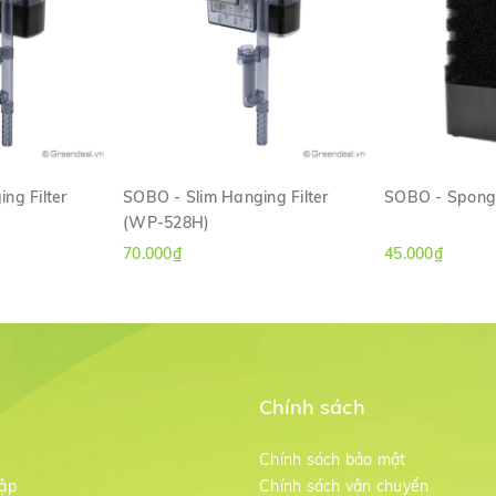
ng Filter
SOBO - Slim Hanging Filter
SOBO - Sponge
(WP-528H)
ANH
XEM NHANH
XE
70.000₫
45.000₫
Chính sách
m
Chính sách bảo mật
ập
Chính sách vận chuyển