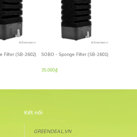
 Filter (SB-2602)
SOBO - Sponge Filter (SB-2601)
SOBO - Aq
988)
M NHANH
XEM NHANH
35.000₫
290.000₫
Kết nối
GREENDEAL.VN