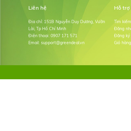
Liên hệ
Hỗ trợ
Địa chỉ:
151B Nguyễn Duy Dương, Vườn
Tìm kiế
Lài, Tp Hồ Chí Minh
Đăng nh
Điện thoại:
0907 171 571
Đăng ký
Email:
support@greendeal.vn
Giỏ hàn