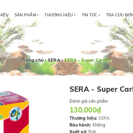
HIỆU
SẢN PHẨM
THƯƠNG HIỆU
TIN TỨC
TRA CỨU ĐƠ
Trang chủ
SERA
SERA - Super Carbon
SERA - Super Ca
Đánh giá sản phẩm
130.000₫
Thương hiệu:
SERA
Bảo hành:
Không
Xuất xứ:
Đức