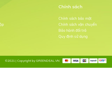
Chính sách
m
Chính sách bảo mật
ập
Chính sách vận chuyển
Bảo hành đổi trả
g
Quy định sử dụng
©2021 | Copyright by GREENDEAL.VN