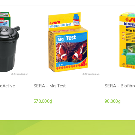
ioActive
SERA - Mg Test
SERA - Biofibr
ANH
XEM NHANH
XE
570.000₫
90.000₫