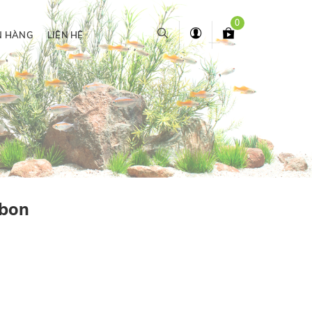
0
N HÀNG
LIÊN HỆ
rbon