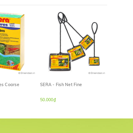
es Coarse
SERA - Fish Net Fine
SERA - Inte
M NHANH
XEM NHANH
50.000₫
330.000₫