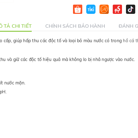
 TẢ CHI TIẾT
CHÍNH SÁCH BẢO HÀNH
ĐÁNH G
cao cấp, giúp hấp thu các độc tố và loại bỏ màu nước có trong
hồ cá t
hu và giữ các độc tố hiệu quả mà không lo bị nhả ngược vào nước.
lít nước mặn.
pH.