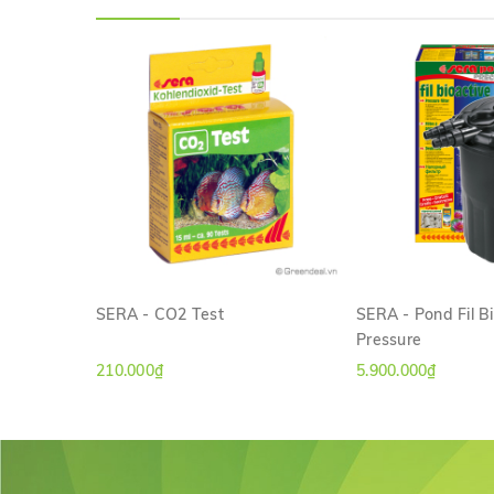
SERA - CO2 Test
SERA - Pond Fil B
Pressure
XEM NHANH
XEM NH
210.000₫
5.900.000₫