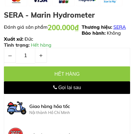
SERA - Marin Hydrometer
200.000₫
Đánh giá sản phẩm
Thương hiệu:
SERA
Bảo hành:
Không
Xuất xứ:
Đức
Tình trạng:
Hết hàng
–
+
HẾT HÀNG
Gọi lại sau
Giao hàng hỏa tốc
Nội thành Hồ Chí Minh