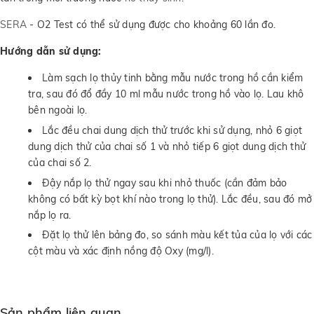
SERA
- O2 Test có thể sử dụng được cho khoảng 60 lần đo.
Hướng dẫn sử dụng:
Làm sạch lọ thủy tinh bằng mẫu nước trong hồ cần kiểm
tra, sau đó đổ đầy 10 ml mẫu nước trong hồ vào lọ. Lau khô
bên ngoài lọ.
Lắc đều chai dung dịch thử trước khi sử dụng, nhỏ 6 giọt
dung dịch thử của chai số 1 và nhỏ tiếp 6 giọt dung dịch thử
của chai số 2.
Đậy nắp lọ thử ngay sau khi nhỏ thuốc (cần đảm bảo
không có bất kỳ bọt khí nào trong lọ thử). Lắc đều, sau đó mở
nắp lọ ra.
Đặt lọ thử lên bảng đo, so sánh màu kết tủa của lọ với các
cột màu và xác định nồng độ Oxy (mg/l).
Sản phẩm liên quan