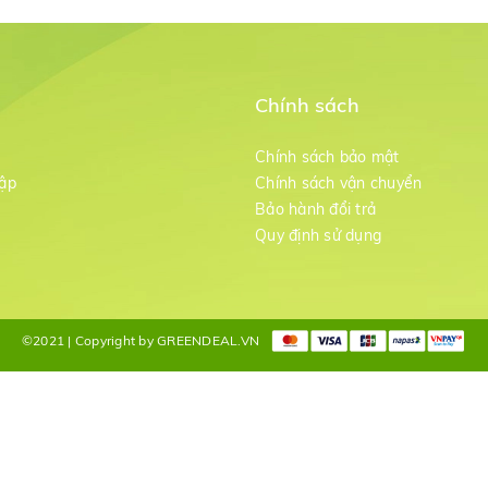
Chính sách
m
Chính sách bảo mật
ập
Chính sách vận chuyển
Bảo hành đổi trả
g
Quy định sử dụng
©2021 | Copyright by GREENDEAL.VN