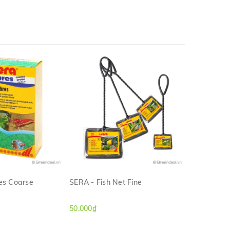
es Coarse
SERA - Fish Net Fine
SERA - Inte
M NHANH
XEM NHANH
50.000₫
330.000₫