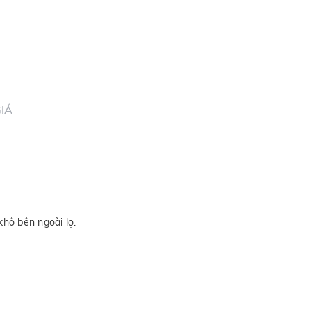
IÁ
khô bên ngoài lọ.