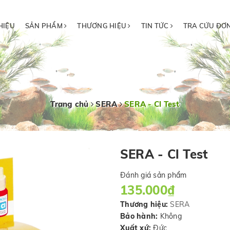
HIỆU
SẢN PHẨM
THƯƠNG HIỆU
TIN TỨC
TRA CỨU ĐƠ
Trang chủ
SERA
SERA - Cl Test
SERA - Cl Test
Đánh giá sản phẩm
135.000₫
Thương hiệu:
SERA
Bảo hành:
Không
Xuất xứ:
Đức