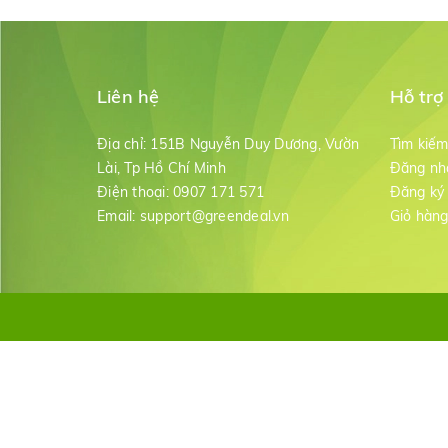
Liên hệ
Hỗ trợ
Địa chỉ:
151B Nguyễn Duy Dương, Vườn
Tìm kiế
Lài, Tp Hồ Chí Minh
Đăng nh
Điện thoại:
0907 171 571
Đăng ký
Email:
support@greendeal.vn
Giỏ hàn