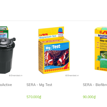
ioActive
SERA - Mg Test
SERA - Biofibr
ANH
XEM NHANH
XE
570.000₫
90.000₫