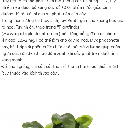
Ráy Petite có thể phát triển mà không cần bổ sung CO2, tuy
nhiên nếu được bổ sung đầy đủ CO2, phân nước giàu dinh
dưỡng thì rất có lợi cho sự phát triển của cây.
Trong môi trường hồ thủy sinh, ráy Petite gần như không bao giờ
ra hoa. Tuy nhiên, theo trang "Plantfinder"
(www.aquaticplantcentral.com) nếu tăng nồng độ phosphate
lên cao (1,5-2 mg/l) có thể làm cho cây ra hoa. Mức phosphate
này, kết hợp với phân nước chứa chất sắt và vi lượng giúp ngăn
ngừa các vấn đề với tảo đốm xanh khi cây phát triển dưới ánh
sáng mạnh.
Để nhân giống, chỉ cần cắt thân rễ thành hai hoặc nhiều mảnh
(tùy thuộc vào kích thước cây).