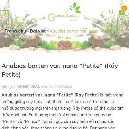
0
Toggle
navigation
Trang chủ
Bài viết
Anubias barteri var. nana "Petite" (Ráy
Petite)
Anubias barteri var. nana "Petite" (Ráy
Petite)
Đăng bởi
GREEN DEAL
vào lúc 07/09/2020
Anubias barteri var. nana "Petite" (Ráy Petite)
là một trong
những giống
cây thủy sinh
thuộc họ
Anubias
có hình thái lá
nhỏ được thương mại trên thị trường. Ráy Petite có thể được tìm
thấy dưới hai tên thương mại là: Anubias barteri var. nana
"Petite" và "Bonsai". Nguồn gốc của cây hiện vẫn chưa xác
định chính xác, theo thông tin được đưa ra bởi Dennerle vào