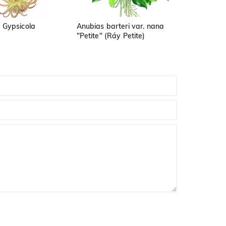
a Gypsicola
Anubias barteri var. nana
"Petite" (Ráy Petite)