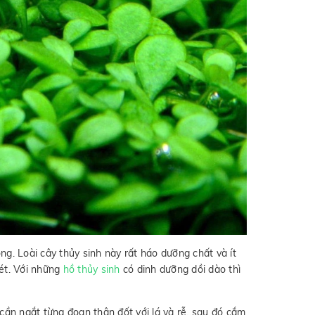
ng. Loài cây thủy sinh này rất háo dưỡng chất và ít
xét. Với những
hồ thủy sinh
có dinh dưỡng dồi dào thì
cần ngắt từng đoạn thân đốt với lá và rễ, sau đó cắm