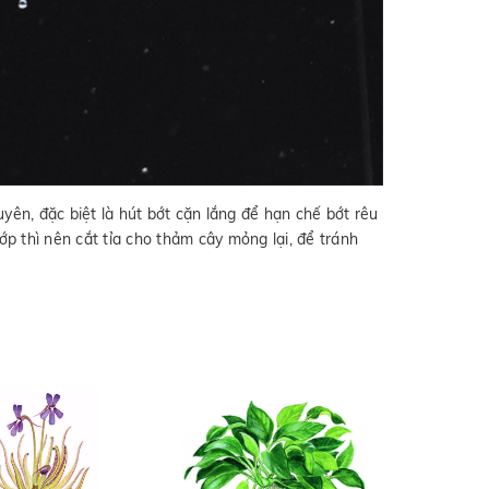
yên, đặc biệt là hút bớt cặn lắng để hạn chế bớt rêu
ớp thì nên cắt tỉa cho thảm cây mỏng lại, để tránh