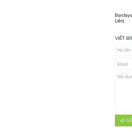
Barclaya
Liên)
VIẾT B
GỬ