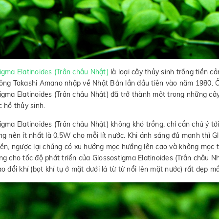
igma Elatinoides (Trân châu Nhật)
là loại cây thủy sinh trồng tiền c
ông Takashi Amano nhập về Nhật Bản lần đầu tiên vào năm 1980. Ở 
igma Elatinoides (Trân châu Nhật) đã trở thành một trong những câ
c hồ thủy sinh.
igma Elatinoides (Trân châu Nhật) không khó trồng, chỉ cần chú ý t
ng nên ít nhất là 0,5W cho mỗi lít nước. Khi ánh sáng đủ mạnh thì G
nền, ngược lại chúng có xu hướng mọc hướng lên cao và không mọc
ng cho tốc độ phát triển của Glossostigma Elatinoides (Trân châu N
o đổi khí (bọt khí tụ ở mặt dưới lá từ từ nổi lên mặt nước) rất đẹp mắ