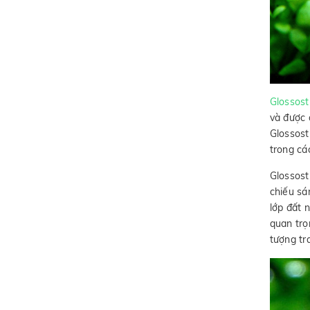
Glossost
và được 
Glossost
trong cá
Glossost
chiếu sá
lớp đất 
quan trọ
tượng tra