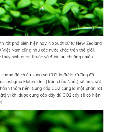
ảnh rất phổ biến hiện nay. Nó xuất xứ từ New Zealand
Việt Nam cũng như các nước khác trên thế giới,
y thủy sinh quen thuộc và được ưu chuộng nhiều
ới cường độ chiếu sáng và CO2 là được. Cường độ
lossostigma Elatinoides (Trân châu Nhật) sẽ mọc sát
 thành thảm nền. Cung cấp CO2 cũng là một phần rất
hật) vì khi được cung cấp đầy đủ CO2 cây sẽ có hiện
t.