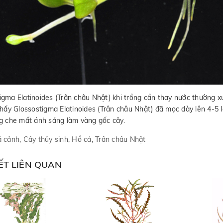
igma Elatinoides (Trân châu Nhật) khi trồng cần thay nước thường xu
 thấy Glossostigma Elatinoides (Trân châu Nhật) đã mọc dày lên 4-5 l
ng che mất ánh sáng làm vàng gốc cây.
 cảnh
,
Cây thủy sinh
,
Hồ cá
,
Trân châu Nhật
IẾT LIÊN QUAN