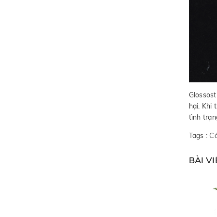
Glossost
hại. Khi
tình trạ
Tags :
Cá
BÀI V