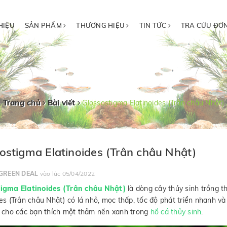
HIỆU
SẢN PHẨM
THƯƠNG HIỆU
TIN TỨC
TRA CỨU ĐƠ
Trang chủ
Bài viết
Glossostigma Elatinoides (Trân châu Nhật)
ostigma Elatinoides (Trân châu Nhật)
GREEN DEAL
vào lúc 05/04/2022
tigma Elatinoides (Trân châu Nhật)
là dòng cây thủy sinh trồng t
des (Trân châu Nhật) có lá nhỏ, mọc thấp, tốc độ phát triển nhanh v
i cho các bạn thích một thảm nền xanh trong
hồ cá thủy sinh
.