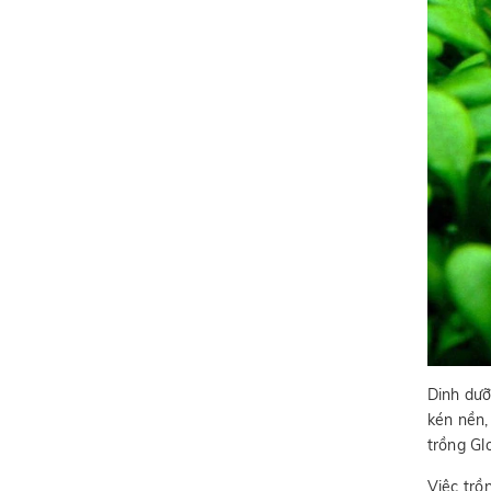
Dinh dư
kén nền,
trồng Gl
Việc trồ