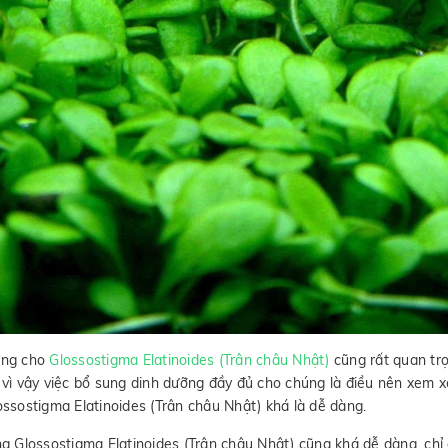
ỡng cho
Glossostigma Elatinoides (Trân châu Nhật)
cũng rất quan trọ
 vì vậy việc bổ sung dinh dưỡng đầy đủ cho chúng là điều nên xem 
ossostigma Elatinoides (Trân châu Nhật) khá là dễ dàng.
ng Glossostigma Elatinoides (Trân châu Nhật) cũng khá dễ dàng, chỉ 