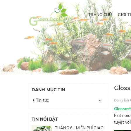
TRANG CHỦ
GIỚI T
Gloss
DANH MỤC TIN
Tin tức
Đăng bởi
Glossos
Elatinoi
TIN NỔI BẬT
tuyệt vờ
THÁNG 6 - MIỄN PHÍ GIAO