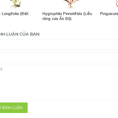
 Longifolia (Biệt
Hygrophila Pinnatifida (Liễu
Pinguicul
răng cưa Ấn Độ)
ÌNH LUẬN CỦA BẠN:
I BÌNH LUẬN