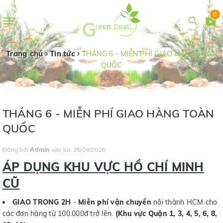
0
Toggle
navigation
Trang chủ
Tin tức
THÁNG 6 - MIỄN PHÍ GIAO HÀNG TOÀN
QUỐC
THÁNG 6 - MIỄN PHÍ GIAO HÀNG TOÀN
QUỐC
Đăng bởi
Admin
vào lúc 25/04/2026
ÁP DỤNG KHU VỰC HỒ CHÍ MINH
CŨ
GIAO TRONG 2H
-
Miễn phí vận chuyển
nội thành HCM cho
các đơn hàng từ 100.000đ trở lên.
(Khu vực Quận 1, 3, 4, 5, 6, 8,