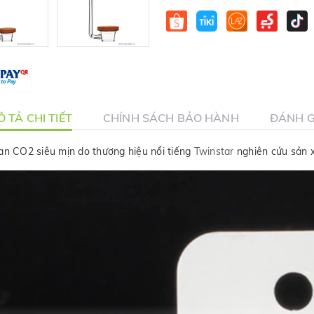
 TẢ CHI TIẾT
CHÍNH SÁCH BẢO HÀNH
ĐÁNH G
an CO2 siêu mịn do thương hiệu nổi tiếng
Twinstar
nghiên cứu sản x