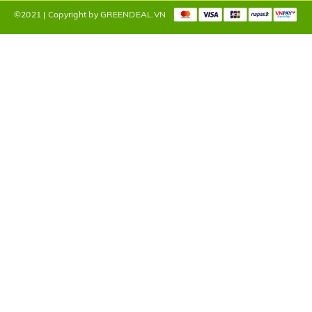
©2021 | Copyright by GREENDEAL.VN
.
ngâm khoảng 20 phút, sau đó xả lại với nước sạch. Hạn chế tác độn