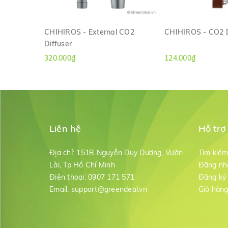
CHIHIROS - External CO2
CHIHIROS - CO2 D
Diffuser
XEM NHANH
XEM NH
320.000₫
124.000₫
Liên hệ
Hỗ trợ
Địa chỉ:
151B Nguyễn Duy Dương, Vườn
Tìm kiế
Lài, Tp Hồ Chí Minh
Đăng nh
Điện thoại:
0907 171 571
Đăng ký
Email:
support@greendeal.vn
Giỏ hàn
TWINSTAR - Diffuser CO2 là một trong những cốc sủi 
và hạn chế tình trạng bể vỡ trong quá trình sử dụng.
bám dơ bề mặt gốm sủi gây tắc nghẽn khí cũng được cả