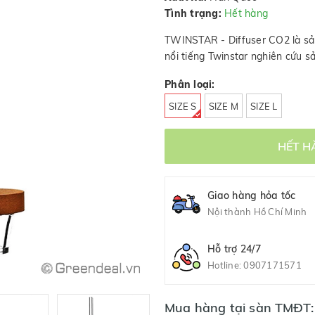
Tình trạng:
Hết hàng
TWINSTAR - Diffuser CO2 là sả
nổi tiếng Twinstar nghiên cứu s
Phân loại:
SIZE S
SIZE M
SIZE L
HẾT H
Giao hàng hỏa tốc
Nội thành Hồ Chí Minh
Hỗ trợ 24/7
Hotline:
0907171571
Mua hàng tại sàn TMĐT: