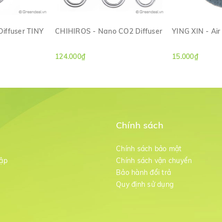
iffuser TINY
CHIHIROS - Nano CO2 Diffuser
YING XIN - Air
ANH
XEM NHANH
XE
124.000₫
15.000₫
Chính sách
m
Chính sách bảo mật
ập
Chính sách vận chuyển
Bảo hành đổi trả
g
Quy định sử dụng
CO2 có thiết kế nhỏ gọn, thẩm mỹ cao nhất hiện nay. Sản phẩm được
 Mặt gốm sử dụng công nghệ hiện đại giúp bọt khí ra mịn đều tăng k
i thiện giảm rõ rệt.