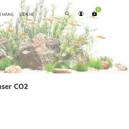
0
N HÀNG
LIÊN HỆ
user CO2