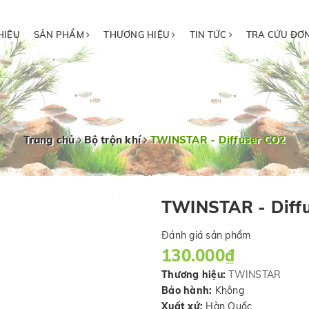
HIỆU
SẢN PHẨM
THƯƠNG HIỆU
TIN TỨC
TRA CỨU ĐƠ
Trang chủ
Bộ trộn khí
TWINSTAR - Diffuser CO2
TWINSTAR - Diff
Đánh giá sản phẩm
130.000₫
Thương hiệu:
TWINSTAR
Bảo hành:
Không
Xuất xứ:
Hàn Quốc