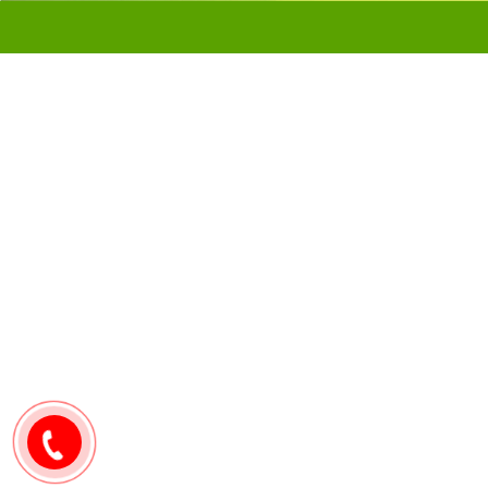
Hướng dẫn sử dụng:
Lựa chọn sản phẩm phù hợp với kích thước hồ
Khi bề mặt gốm bị dơ, dùng thuốc tẩy Javel 
0907171571