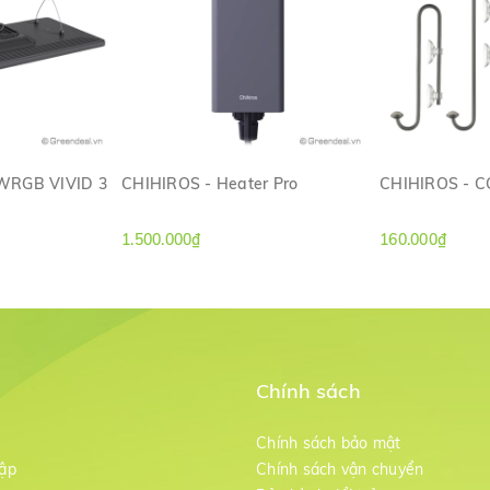
WRGB VIVID 3
CHIHIROS - Heater Pro
CHIHIROS - CO
ANH
XEM NHANH
XE
1.500.000₫
160.000₫
Chính sách
m
Chính sách bảo mật
ập
Chính sách vận chuyển