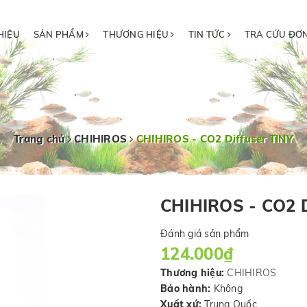
HIỆU
SẢN PHẨM
THƯƠNG HIỆU
TIN TỨC
TRA CỨU ĐƠ
Trang chủ
CHIHIROS
CHIHIROS - CO2 Diffuser TINY
CHIHIROS - CO2 D
Đánh giá sản phẩm
124.000₫
Thương hiệu:
CHIHIROS
Bảo hành:
Không
Xuất xứ:
Trung Quốc