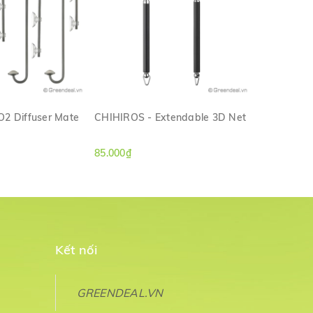
2 Diffuser Mate
CHIHIROS - Extendable 3D Net
CHIHIROS -
Silicone Tu
M NHANH
XEM NHANH
85.000₫
160.000₫
Kết nối
GREENDEAL.VN