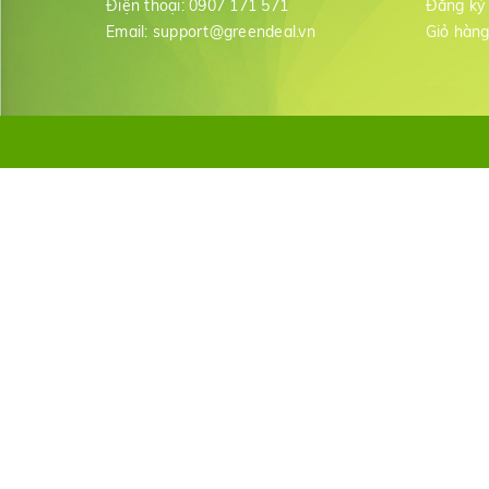
Điện thoại:
0907 171 571
Đăng ký
Email:
support@greendeal.vn
Giỏ hàn