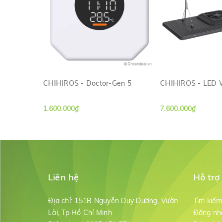
CHIHIROS - Doctor-Gen 5
CHIHIROS - LED 
XEM NHANH
XEM NH
1.600.000₫
7.600.000₫
Liên hệ
Hỗ trợ
Địa chỉ:
151B Nguyễn Duy Dương, Vườn
Tìm kiế
Lài, Tp Hồ Chí Minh
Đăng nh