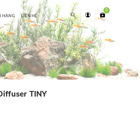
0
N HÀNG
LIÊN HỆ
iffuser TINY