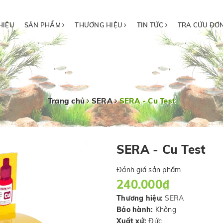
HIỆU
SẢN PHẨM
THƯƠNG HIỆU
TIN TỨC
TRA CỨU ĐƠ
Trang chủ
SERA
SERA - Cu Test
SERA - Cu Test
Đánh giá sản phẩm
240.000₫
Thương hiệu:
SERA
Bảo hành:
Không
Xuất xứ:
Đức