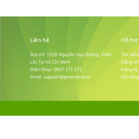
Liên hệ
Hỗ trợ
Địa chỉ:
151B Nguyễn Duy Dương, Vườn
Tìm kiế
Lài, Tp Hồ Chí Minh
Đăng nh
Điện thoại:
0907 171 571
Đăng ký
Email:
support@greendeal.vn
Giỏ hàn