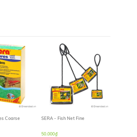
es Coarse
SERA - Fish Net Fine
SERA - Inte
M NHANH
XEM NHANH
50.000₫
330.000₫