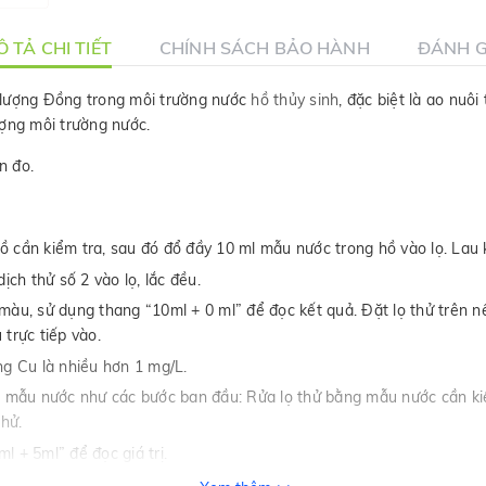
 TẢ CHI TIẾT
CHÍNH SÁCH BẢO HÀNH
ĐÁNH G
 lượng Đồng trong môi trường nước
hồ thủy sinh
, đặc biệt là ao nuô
ượng môi trường nước.
n đo.
 cần kiểm tra, sau đó đổ đầy 10 ml mẫu nước trong hồ vào lọ. Lau 
ịch thử số 2 vào lọ, lắc đều.
màu, sử dụng thang “10ml + 0 ml” để đọc kết quả. Đặt lọ thử trên 
 trực tiếp vào.
g Cu là nhiều hơn 1 mg/L.
ng mẫu nước như các bước ban đầu: Rửa lọ thử bằng mẫu nước cần ki
hử.
l + 5ml” để đọc giá trị.