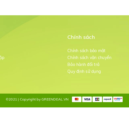
Chính sách
m
Chính sách bảo mật
ập
Chính sách vận chuyển
Bảo hành đổi trả
g
Quy định sử dụng
©2021 | Copyright by GREENDEAL.VN