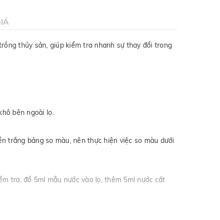
IÁ
i trồng thủy sản, giúp kiểm tra nhanh sự thay đổi trong
khô bên ngoài lọ.
nền trắng bảng so màu, nên thực hiện việc so màu dưới
ểm tra, đổ 5ml mẫu nước vào lọ, thêm 5ml nước cất