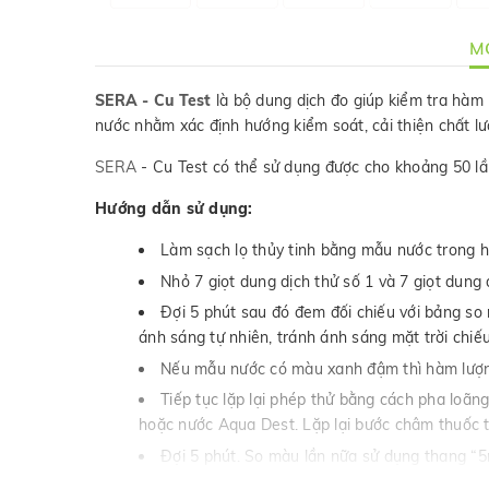
MÔ
SERA - Cu Test
là bộ dung dịch đo giúp kiểm tra hàm
nước nhằm xác định hướng kiểm soát, cải thiện chất l
SERA
- Cu Test có thể sử dụng được cho khoảng 50 lầ
Hướng dẫn sử dụng:
Làm sạch lọ thủy tinh bằng mẫu nước trong hồ
Nhỏ 7 giọt dung dịch thử số 1 và 7 giọt dung d
Đợi 5 phút sau đó đem đối chiếu với bảng so 
ánh sáng tự nhiên, tránh ánh sáng mặt trời chiếu
Nếu mẫu nước có màu xanh đậm thì hàm lượn
Tiếp tục lặp lại phép thử bằng cách pha loã
hoặc nước Aqua Dest. Lặp lại bước châm thuốc t
Đợi 5 phút. So màu lần nữa sử dụng thang “5m