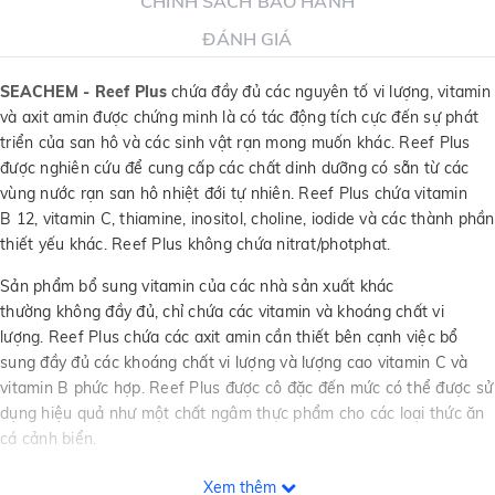
CHÍNH SÁCH BẢO HÀNH
ĐÁNH GIÁ
SEACHEM - Reef Plus
chứa đầy đủ các nguyên tố vi lượng, vitamin
và axit amin được chứng minh là có tác động tích cực đến sự phát
triển của san hô và các sinh vật rạn mong muốn khác. Reef Plus
được nghiên cứu để cung cấp các chất dinh dưỡng có sẵn từ các
vùng nước rạn san hô nhiệt đới tự nhiên. Reef Plus chứa vitamin
B 12, vitamin C, thiamine, inositol, choline, iodide và các thành phần
thiết yếu khác. Reef Plus không chứa nitrat/photphat.
Sản phẩm bổ sung vitamin của các nhà sản xuất khác
thường không đầy đủ, chỉ chứa các vitamin và khoáng chất vi
lượng. Reef Plus chứa các axit amin cần thiết bên cạnh việc bổ
sung đầy đủ các khoáng chất vi lượng và lượng cao vitamin C và
vitamin B phức hợp. Reef Plus được cô đặc đến mức có thể được sử
dụng hiệu quả như một chất ngâm thực phẩm cho các loại thức ăn
cá cảnh biển.
Việc bổ sung một số nguyên tố vi lượng là cần thiết để duy trì một
Xem thêm