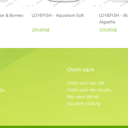
on & Borneo
LOVEFISH - Aquarium Salt
LOVEFISH - Ba
Algaefix
ANH
XEM NHANH
XE
250.000₫
150.000₫
Chính sách
m
Chính sách bảo mật
ập
Chính sách vận chuyển
Bảo hành đổi trả
g
Quy định sử dụng