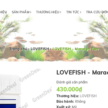
HIỆU
SẢN PHẨM
THƯƠNG HIỆU
TIN TỨC
TRA CỨU ĐƠ
Trang chủ
LOVEFISH
LOVEFISH - Maracyn Two
LOVEFISH - Mara
Đánh giá sản phẩm
430.000₫
Thương hiệu:
LOVEFISH
Bảo hành:
Không
Xuất xứ:
Mỹ