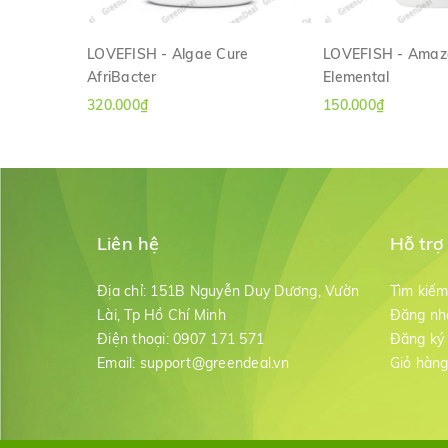
LOVEFISH - Algae Cure
LOVEFISH - Amaz
AfriBacter
Elemental
XEM NHANH
XEM NH
320.000₫
150.000₫
Liên hệ
Hỗ trợ
Địa chỉ:
151B Nguyễn Duy Dương, Vườn
Tìm kiế
Lài, Tp Hồ Chí Minh
Đăng nh
Điện thoại:
0907 171 571
Đăng ký
Email:
support@greendeal.vn
Giỏ hàn