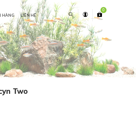
0
N HÀNG
LIÊN HỆ
cyn Two