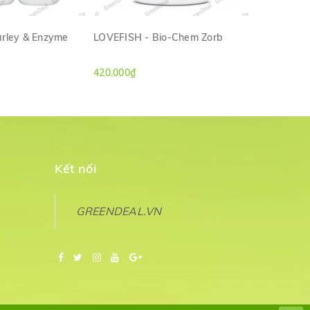
rley & Enzyme
LOVEFISH - Bio-Chem Zorb
LOVEFISH 
M NHANH
XEM NHANH
420.000₫
160.000₫
Kết nối
GREENDEAL.VN