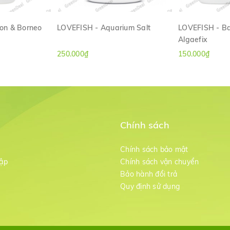
on & Borneo
LOVEFISH - Aquarium Salt
LOVEFISH - Ba
Algaefix
ANH
XEM NHANH
XE
250.000₫
150.000₫
Chính sách
m
Chính sách bảo mật
ập
Chính sách vận chuyển
Bảo hành đổi trả
g
Quy định sử dụng