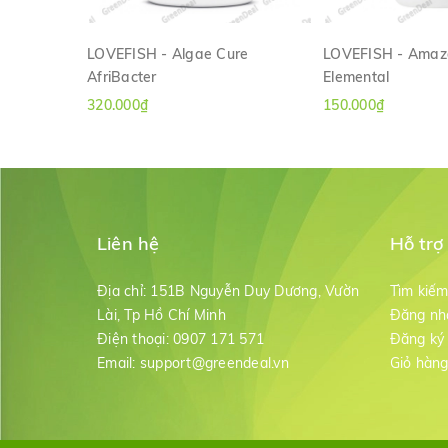
LOVEFISH - Algae Cure
LOVEFISH - Amaz
AfriBacter
Elemental
XEM NHANH
XEM NH
320.000₫
150.000₫
Liên hệ
Hỗ trợ
Địa chỉ:
151B Nguyễn Duy Dương, Vườn
Tìm kiế
Lài, Tp Hồ Chí Minh
Đăng nh
Điện thoại:
0907 171 571
Đăng ký
Email:
support@greendeal.vn
Giỏ hàn