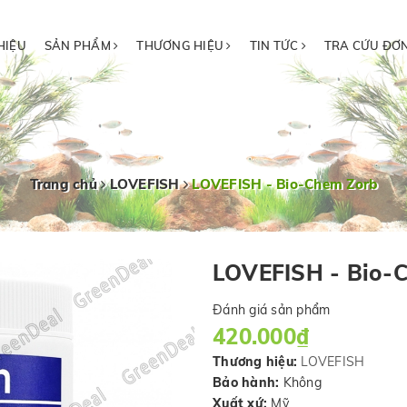
HIỆU
SẢN PHẨM
THƯƠNG HIỆU
TIN TỨC
TRA CỨU ĐƠ
Trang chủ
LOVEFISH
LOVEFISH - Bio-Chem Zorb
LOVEFISH - Bio-
Đánh giá sản phẩm
420.000₫
Thương hiệu:
LOVEFISH
Bảo hành:
Không
Xuất xứ:
Mỹ