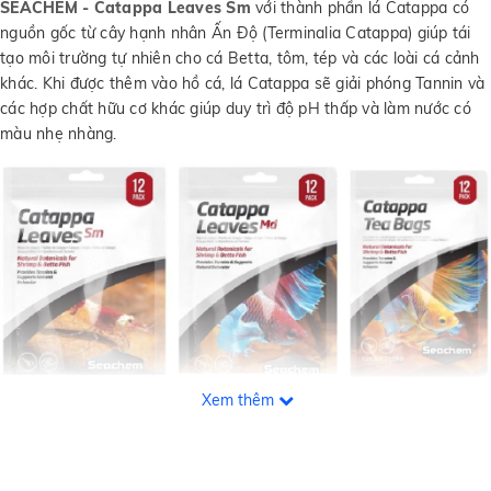
SEACHEM - Catappa Leaves Sm
với thành phần lá Catappa có
nguồn gốc từ cây hạnh nhân Ấn Độ (Terminalia Catappa) giúp tái
tạo môi trường tự nhiên cho cá Betta, tôm, tép và các loài cá cảnh
khác. Khi được thêm vào hồ cá, lá Catappa sẽ giải phóng Tannin và
các hợp chất hữu cơ khác giúp duy trì độ pH thấp và làm nước có
màu nhẹ nhàng.
Xem thêm
Những điều kiện này mô phỏng môi trường tự nhiên với nước có tính
Axit và nhiều lá rụng. Khi lá Catappa phân hủy, các vi sinh vật có lợi
phát triển trên bề mặt lá, tạo ra nguồn thức ăn tự nhiên cho tôm, ốc
và cá con mới nở.