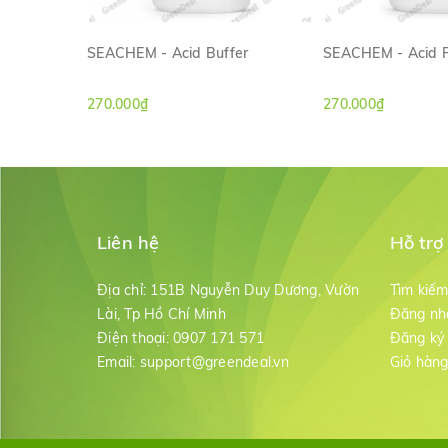
SEACHEM - Acid Buffer
SEACHEM - Acid R
XEM NHANH
XEM NH
270.000₫
270.000₫
Liên hệ
Hỗ trợ
Địa chỉ:
151B Nguyễn Duy Dương, Vườn
Tìm kiế
Lài, Tp Hồ Chí Minh
Đăng nh
Điện thoại:
0907 171 571
Đăng ký
Email:
support@greendeal.vn
Giỏ hàn