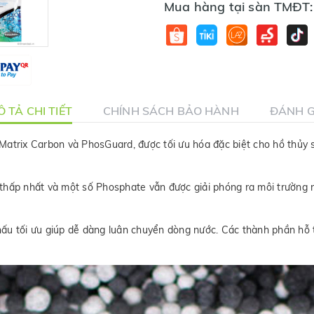
Mua hàng tại sàn TMĐT:
 TẢ CHI TIẾT
CHÍNH SÁCH BẢO HÀNH
ĐÁNH G
a Matrix Carbon và PhosGuard, được tối ưu hóa đặc biệt cho hồ thủy 
 thấp nhất và một số Phosphate vẫn được giải phóng ra môi trườn
ấu tối ưu giúp dễ dàng luân chuyển dòng nước. Các thành phần hỗ t