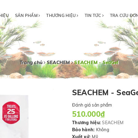
HIỆU
SẢN PHẨM
THƯƠNG HIỆU
TIN TỨC
TRA CỨU ĐƠ
Trang chủ
SEACHEM
SEACHEM - SeaGel
SEACHEM - SeaGe
Đánh giá sản phẩm
510.000₫
Thương hiệu:
SEACHEM
Bảo hành:
Không
Xuất xứ:
Mỹ