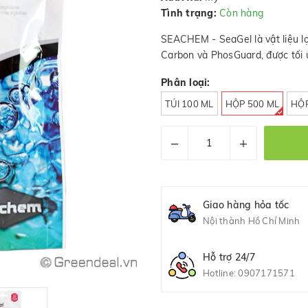
Tình trạng:
Còn hàng
SEACHEM - SeaGel là vật liệu lọ
Carbon và PhosGuard, được tối ư
Phân loại:
TÚI 100 ML
HỘP 500 ML
HỘP
–
+
Giao hàng hỏa tốc
Nội thành Hồ Chí Minh
Hỗ trợ 24/7
Hotline:
0907171571