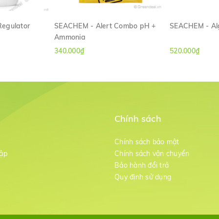
egulator
SEACHEM - Alert Combo pH +
SEACHEM - Alg
Ammonia
ANH
XEM NHANH
XE
340.000₫
520.000₫
Chính sách
m
Chính sách bảo mật
ập
Chính sách vận chuyển
Bảo hành đổi trả
g
Quy định sử dụng