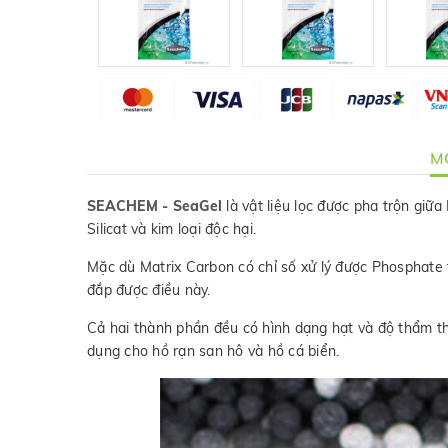
MÔ
SEACHEM - SeaGel
là vật liệu lọc được pha trộn giữ
Silicat và kim loại độc hại.
Mặc dù Matrix Carbon có chỉ số xử lý được Phosphate
đắp được điều này.
Cả hai thành phần đều có hình dạng hạt và độ thẩm th
dụng cho hồ rạn san hô và hồ cá biển.