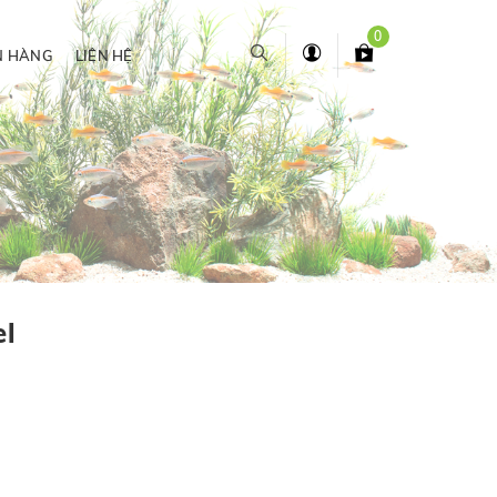
0
N HÀNG
LIÊN HỆ
l