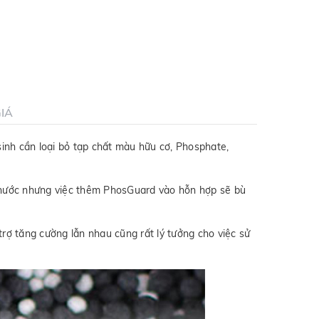
IÁ
sinh cần loại bỏ tạp chất màu hữu cơ, Phosphate,
g nước nhưng việc thêm PhosGuard vào hỗn hợp sẽ bù
rợ tăng cường lẫn nhau cũng rất lý tưởng cho việc sử