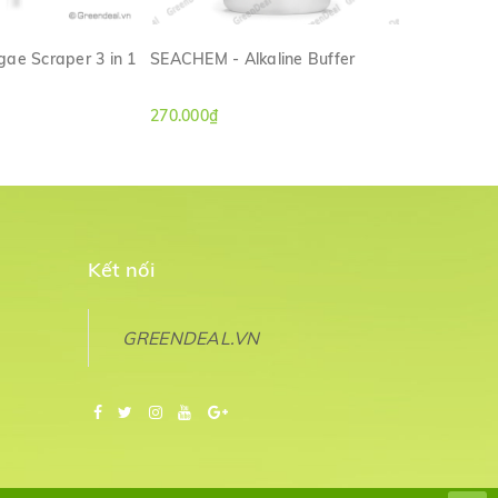
ae Scraper 3 in 1
SEACHEM - Alkaline Buffer
SEACHEM - 
M NHANH
XEM NHANH
270.000₫
270.000₫
Kết nối
GREENDEAL.VN