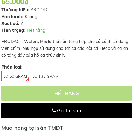
65.000₫
Thương hiệu:
PRODAC
Bảo hành:
Không
Xuất xứ:
Ý
Tình trạng:
Hết hàng
PRODAC - Wafers Mix là thức ăn tổng hợp cho cá cảnh có dạng
viên chìm, phù hợp sử dụng cho tất cả các loài cá Pleco và cá ăn
cỏ tầng đáy của hồ cá thủy sinh.
Phân loại:
LỌ 50 GRAM
LỌ 135 GRAM
HẾT HÀNG
Gọi lại sau
Mua hàng tại sàn TMĐT: