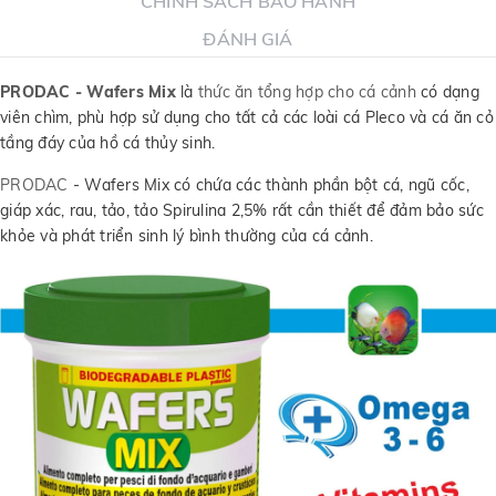
CHÍNH SÁCH BẢO HÀNH
ĐÁNH GIÁ
PRODAC - Wafers Mix
là
thức ăn tổng hợp cho cá cảnh
có dạng
viên chìm, phù hợp sử dụng cho tất cả các loài cá Pleco và cá ăn cỏ
tầng đáy của hồ cá thủy sinh.
PRODAC
- Wafers Mix có chứa các thành phần bột cá, ngũ cốc,
giáp xác, rau, tảo, tảo Spirulina 2,5% rất cần thiết để đảm bảo sức
khỏe và phát triển sinh lý bình thường của cá cảnh.