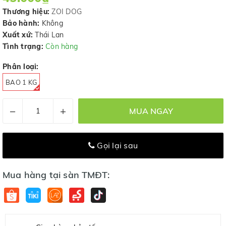
Thương hiệu:
ZOI DOG
Bảo hành:
Không
Xuất xứ:
Thái Lan
Tình trạng:
Còn hàng
Phân loại:
BAO 1 KG
–
+
MUA NGAY
Gọi lại sau
Mua hàng tại sàn TMĐT: