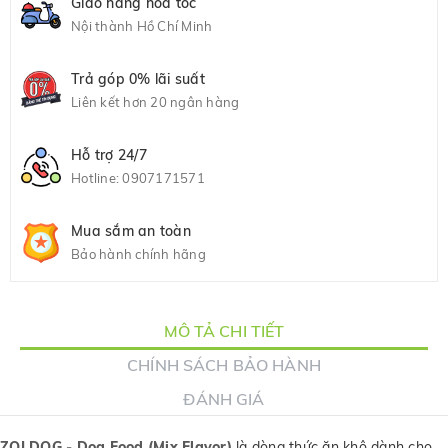
Giao hàng hỏa tốc
Nội thành Hồ Chí Minh
Trả góp 0% lãi suất
Liên kết hơn 20 ngân hàng
Hỗ trợ 24/7
Hotline:
0907171571
Mua sắm an toàn
Bảo hành chính hãng
MÔ TẢ CHI TIẾT
CHÍNH SÁCH BẢO HÀNH
ĐÁNH GIÁ
ZOI DOG - Dog Food (Mix Flavor)
là dòng thức ăn khô dành cho