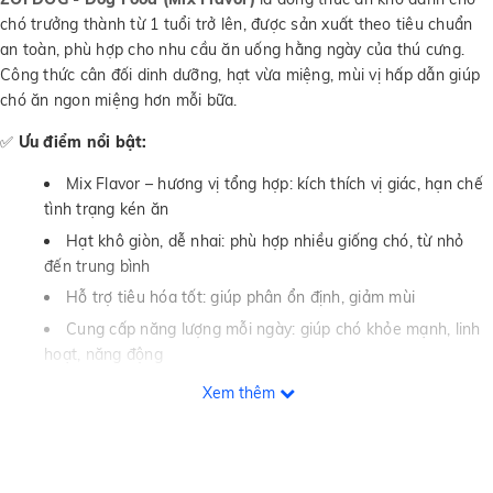
chó trưởng thành từ 1 tuổi trở lên, được sản xuất theo tiêu chuẩn
an toàn, phù hợp cho nhu cầu ăn uống hằng ngày của thú cưng.
Công thức cân đối dinh dưỡng, hạt vừa miệng, mùi vị hấp dẫn giúp
chó ăn ngon miệng hơn mỗi bữa.
✅
Ưu điểm nổi bật:
Mix Flavor – hương vị tổng hợp: kích thích vị giác, hạn chế
tình trạng kén ăn
Hạt khô giòn, dễ nhai: phù hợp nhiều giống chó, từ nhỏ
đến trung bình
Hỗ trợ tiêu hóa tốt: giúp phân ổn định, giảm mùi
Cung cấp năng lượng mỗi ngày: giúp chó khỏe mạnh, linh
hoạt, năng động
Phù hợp dùng hằng ngày: tiện lợi, dễ bảo quản
Xem thêm
✅
Công dụng chính:
Bổ sung dinh dưỡng cần thiết cho chó trưởng thành
Hỗ trợ duy trì thể trạng khỏe mạnh