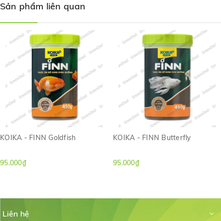
Sản phẩm liên quan
Giúp lông mượt, da khỏe, hoạt động linh hoạt
✅
Nguyên liệu chính:
Ngô, cám lúa mì, bột gia cầm, sắn, bột hạt cọ, mỡ gia cầm, khoáng
chất (canxi carbonate, monocalcium phosphate, natri clorua, kali
clorua, sắt ii sulfate, đồng sulfate, ôxít mangan, cobalt sulfate, ôxít
kẽm, kali iodua, selen), vitamin (vitamin a, d,e, k, thiamine (b1),
riboflavin (b2), niacin (b3), axít panthothenic (b5), pyridoxine (b6),
cobalamin (b12), biotin, axít folic, colin), chất chống oxy hóa, màu
thực phẩm.
KOIKA - FINN Goldfish
KOIKA - FINN Butterfly
95.000₫
95.000₫
Liên hệ