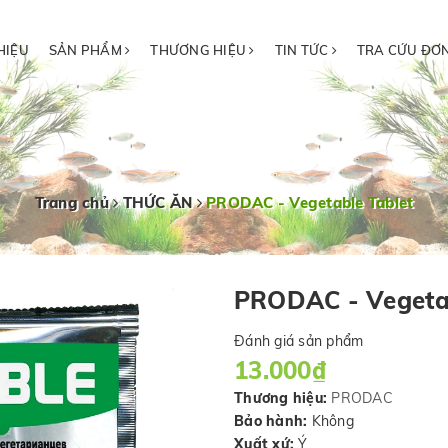
HIỆU
SẢN PHẨM
THƯƠNG HIỆU
TIN TỨC
TRA CỨU ĐƠ
Trang chủ
THỨC ĂN
PRODAC - Vegetable Tablet
PRODAC - Vegetab
Đánh giá sản phẩm
13.000₫
Thương hiệu:
PRODAC
Bảo hành:
Không
Xuất xứ:
Ý