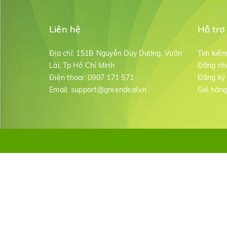
Liên hệ
Hỗ trợ
Địa chỉ:
151B Nguyễn Duy Dương, Vườn
Tìm kiế
Lài, Tp Hồ Chí Minh
Đăng nh
Điện thoại:
0907 171 571
Đăng ký
Email:
support@greendeal.vn
Giỏ hàn