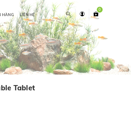
0
N HÀNG
LIÊN HỆ
le Tablet