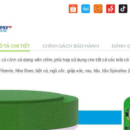
 TẢ CHI TIẾT
CHÍNH SÁCH BẢO HÀNH
ĐÁNH G
 cá cảnh
có dạng viên chìm, phù hợp sử dụng cho tất cả các loài cá
tamin, Nha Đam, bột cá, ngũ cốc, giáp xác, rau, tảo, tảo Spirulina 