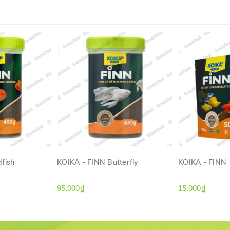
fish
KOIKA - FINN Butterfly
KOIKA - FINN
ANH
XEM NHANH
XE
95.000₫
15.000₫