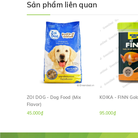
Sản phẩm liên quan
ZOI DOG - Dog Food (Mix
KOIKA - FINN Gold
Flavor)
XEM NHANH
XEM NH
45.000₫
95.000₫