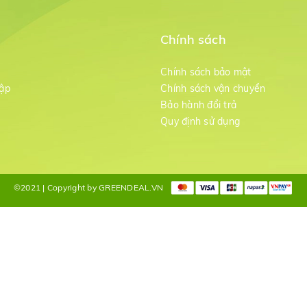
Chính sách
m
Chính sách bảo mật
ập
Chính sách vận chuyển
Bảo hành đổi trả
g
Quy định sử dụng
©2021 | Copyright by GREENDEAL.VN