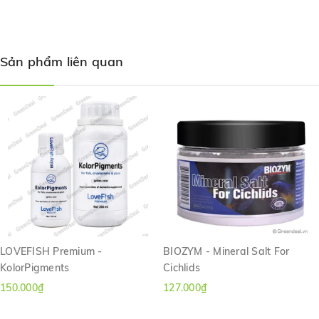
Hồ ổn định:
Dùng 1 ml cho 20 lít nước mỗi tuần 2 lần
Sản phẩm liên quan
LOVEFISH Premium -
BIOZYM - Mineral Salt For
KolorPigments
Cichlids
150.000₫
127.000₫