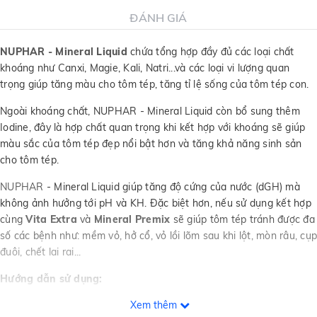
ĐÁNH GIÁ
NUPHAR - Mineral Liquid
chứa tổng hợp đầy đủ các loại chất
khoáng như Canxi, Magie, Kali, Natri...và các loại vi lượng quan
trọng giúp tăng màu cho tôm tép, tăng tỉ lệ sống của tôm tép con.
Ngoài khoáng chất, NUPHAR - Mineral Liquid còn bổ sung thêm
Iodine, đây là hợp chất quan trọng khi kết hợp với khoáng sẽ giúp
màu sắc của tôm tép đẹp nổi bật hơn và tăng khả năng sinh sản
cho tôm tép.
NUPHAR
- Mineral Liquid giúp tăng độ cứng của nước (dGH) mà
không ảnh hưởng tới pH và KH. Đặc biệt hơn, nếu sử dụng kết hợp
cùng
Vita Extra
và
Mineral Premix
sẽ giúp tôm tép tránh được đa
số các bệnh như: mềm vỏ, hở cổ, vỏ lồi lõm sau khi lột, mòn râu, cụp
đuôi, chết lai rai...
Hướng dẫn sử dụng:
Xem thêm
Hồ mới:
Dùng 1 ml cho 15 lít nước mỗi tuần 2 lần.