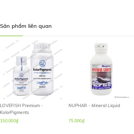
ISTA
- Mineral Salts Cichlid được nghiên cứu sản xuất riêng cho các
Sản phẩm liên quan
loài dòng cá Cichlid (Cá La Hán, cá Ali...) với thành phần được chọn
lọc để dễ dàng hòa tan tốt trong nước và nhanh chóng được hấp
thu qua cơ thể để tăng cường hệ miễn dịch, đồng thời không
làm ảnh hưởng đến chất lượng môi trường của
hồ cá
.
Hướng dẫn sử dụng:
Dùng 100 gram Mineral Salts Cichlid với 200
lít nước.
LOVEFISH Premium -
NUPHAR - Mineral Liquid
KolorPigments
150.000₫
75.000₫