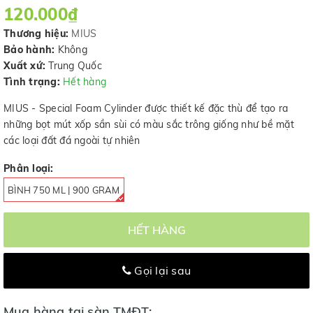
120.000₫
Thương hiệu:
MIUS
Bảo hành:
Không
Xuất xứ:
Trung Quốc
Tình trạng:
Hết hàng
MIUS - Special Foam Cylinder được thiết kế đặc thù để tạo ra
những bọt mút xốp sần sùi có màu sắc trông giống như bề mặt
các loại đất đá ngoài tự nhiên
Phân loại:
BÌNH 750 ML | 900 GRAM
HẾT HÀNG
Gọi lại sau
Mua hàng tại sàn TMĐT: