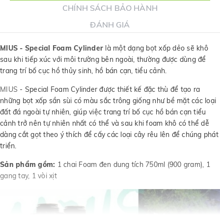
CHÍNH SÁCH BẢO HÀNH
ĐÁNH GIÁ
MIUS - Special Foam Cylinder
là một dạng bọt xốp dẻo sẽ khô
sau khi tiếp xúc với môi trường bên ngoài, thường được dùng để
trang trí bố cục hồ thủy sinh, hồ bán cạn, tiểu cảnh.
MIUS
- Special Foam Cylinder được thiết kế đặc thù để tạo ra
những bọt xốp sần sùi có màu sắc trông giống như bề mặt các loại
đất đá ngoài tự nhiên, giúp việc trang trí bố cục hồ bán cạn tiểu
cảnh trở nên tự nhiên nhất có thể và sau khi foam khô có thể dễ
dàng cắt gọt theo ý thích để cấy các loại cây rêu lên để chúng phát
triển.
Sản phẩm gồm:
1 chai Foam đen dung tích 750ml (900 gram), 1
gang tay, 1 vòi xịt