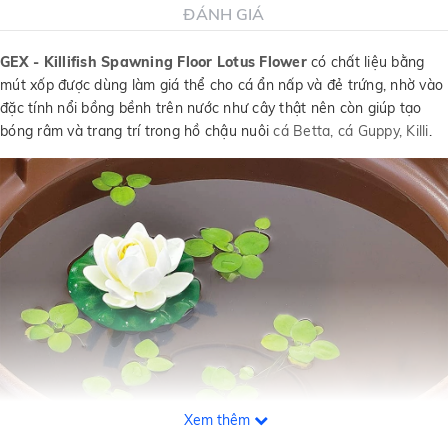
ĐÁNH GIÁ
GEX - Killifish Spawning Floor Lotus Flower
có chất liệu bằng
mút xốp được dùng làm giá thể cho cá ẩn nấp và đẻ trứng, nhờ vào
đặc tính nổi bồng bềnh trên nước như cây thật nên còn giúp tạo
bóng râm và trang trí trong hồ chậu nuôi
cá Betta, cá Guppy, Killi
.
Xem thêm
Bộ rễ giả của
GEX
- Killifish Spawning Floor Lotus Flower được làm