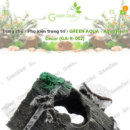
0
Toggle
navigation
Trang chủ
Phụ kiện trang trí
GREEN AQUA - Aqua Resin
Decor (GA-R-002)