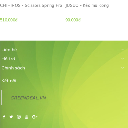
CHIHIROS - Scissors Spring Pro
JUSUO - Kéo mũi cong
510.000₫
90.000₫
Liên hệ
Hỗ trợ
Chính sách
Kết nối
GREENDEAL.VN