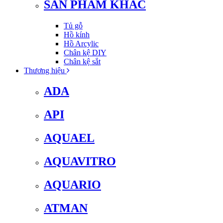
SẢN PHẨM KHÁC
Tủ gỗ
Hồ kính
Hồ Arcylic
Chân kệ DIY
Chân kệ sắt
Thương hiệu
ADA
API
AQUAEL
AQUAVITRO
AQUARIO
ATMAN