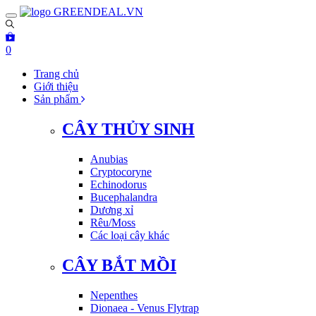
Toggle
navigation
0
Trang chủ
Giới thiệu
Sản phẩm
CÂY THỦY SINH
Anubias
Cryptocoryne
Echinodorus
Bucephalandra
Dương xỉ
Rêu/Moss
Các loại cây khác
CÂY BẮT MỒI
Nepenthes
Dionaea - Venus Flytrap