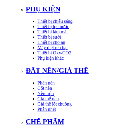
PHỤ KIỆN
Thiết bị chiếu sáng
Thiết bị lọc nước
Thiết bị làm mát
Thiết bị sưởi
Thiết bị cho ăn
Máy diệt rêu hại
Thiết bị Oxy/CO2
Phụ kiện khác
ĐẤT NỀN/GIÁ THỂ
Phân nền
Cốt nền
Nền trộn
Giá thể nền
Giá thể lót chuồng
Phân nhét
CHẾ PHẨM