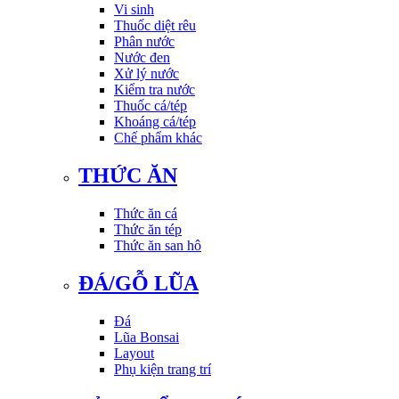
Vi sinh
Thuốc diệt rêu
Phân nước
Nước đen
Xử lý nước
Kiểm tra nước
Thuốc cá/tép
Khoáng cá/tép
Chế phẩm khác
THỨC ĂN
Thức ăn cá
Thức ăn tép
Thức ăn san hô
ĐÁ/GỖ LŨA
Đá
Lũa Bonsai
Layout
Phụ kiện trang trí