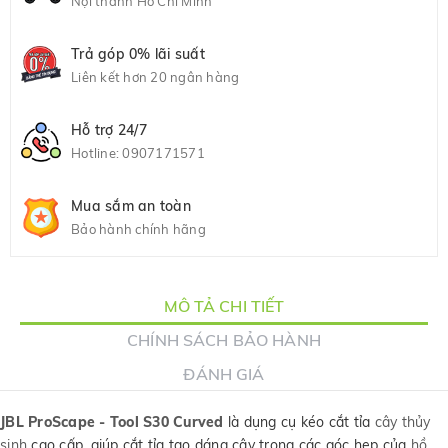
Nội thành Hồ Chí Minh
Trả góp 0% lãi suất
Liên kết hơn 20 ngân hàng
Hỗ trợ 24/7
Hotline:
0907171571
Mua sắm an toàn
Bảo hành chính hãng
MÔ TẢ CHI TIẾT
CHÍNH SÁCH BẢO HÀNH
ĐÁNH GIÁ
JBL ProScape - Tool S30 Curved
là dụng cụ kéo cắt tỉa
cây thủy
sinh
cao cấp, giúp cắt tỉa tạo dáng cây trong các góc hẹp của
hồ