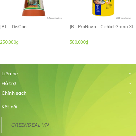
JBL - DisCon
JBL ProNovo - Cichlid Grano XL
250.000₫
500.000₫
Liên hệ
Hỗ trợ
Chính sách
Kết nối
GREENDEAL.VN