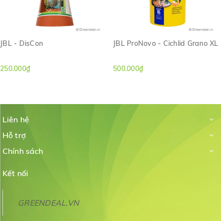
JBL - DisCon
JBL ProNovo - Cichlid Grano XL
250.000₫
500.000₫
Liên hệ
Hỗ trợ
Chính sách
Kết nối
GREENDEAL.VN