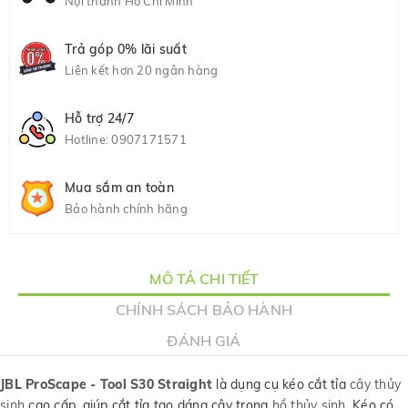
Nội thành Hồ Chí Minh
Trả góp 0% lãi suất
Liên kết hơn 20 ngân hàng
Hỗ trợ 24/7
Hotline:
0907171571
Mua sắm an toàn
Bảo hành chính hãng
MÔ TẢ CHI TIẾT
CHÍNH SÁCH BẢO HÀNH
ĐÁNH GIÁ
JBL ProScape - Tool S30 Straight
là dụng cụ kéo cắt tỉa
cây thủy
sinh
cao cấp, giúp cắt tỉa tạo dáng cây trong
hồ thủy sinh
. Kéo có