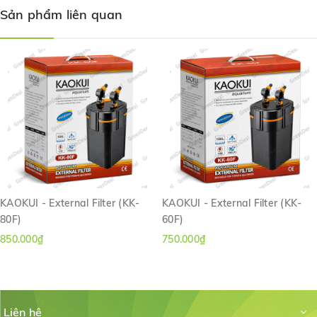
JIALU
- Outside Filter LW-603B có vỏ trong suốt dễ dàng theo dõi.
Sản phẩm liên quan
Có thể phù hợp với nước ngọt và nước mặn.
Thông số thiết bị:
Kích thước: 16,5 x 16,5 x 29,5 (cm).
Công suất: 6w.
Điện áp: 220-240V 50 Hz.
Lưu lượng nước: 400 L/H.
Cột nước tối đa: 1,5 m.
Kích thước ống in/out: 12 mm.
Phù hợp với bể dung tích đến 80 lít.
KAOKUI - External Filter (KK-
KAOKUI - External Filter (KK-
80F)
60F)
850.000₫
750.000₫
Liên hệ