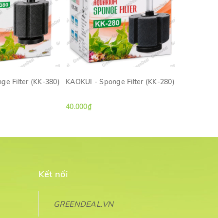
ge Filter (KK-380)
KAOKUI - Sponge Filter (KK-280)
KAOKUI - S
M NHANH
XEM NHANH
40.000₫
30.000₫
Kết nối
GREENDEAL.VN