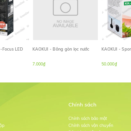
e-Focus LED
KAOKUI - Bông gòn lọc nước
KAOKUI - Spon
)
ANH
XEM NHANH
XE
7.000₫
50.000₫
Chính sách
m
Chính sách bảo mật
ập
Chính sách vận chuyển