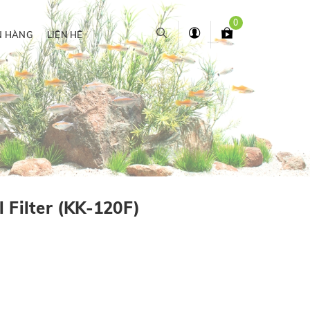
0
N HÀNG
LIÊN HỆ
 Filter (KK-120F)