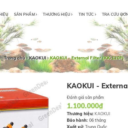
HIỆU
SẢN PHẨM
THƯƠNG HIỆU
TIN TỨC
TRA CỨU ĐƠ
Trang chủ
KAOKUI
KAOKUI - External Filter (KK-120F)
KAOKUI - External
Đánh giá sản phẩm
1.100.000₫
Thương hiệu:
KAOKUI
Bảo hành:
06 tháng
Xuất xứ:
Trung Quốc