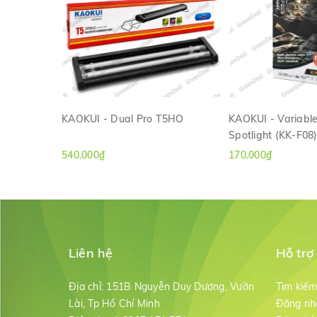
KAOKUI - Dual Pro T5HO
KAOKUI - Variabl
Spotlight (KK-F08
XEM NHANH
XEM NH
540.000₫
170.000₫
Liên hệ
Hỗ trợ
Địa chỉ:
151B Nguyễn Duy Dương, Vườn
Tìm kiế
Lài, Tp Hồ Chí Minh
Đăng nh