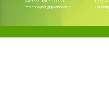
Điện thoại:
0907 171 571
Đăng ký
Email:
support@greendeal.vn
Giỏ hàn