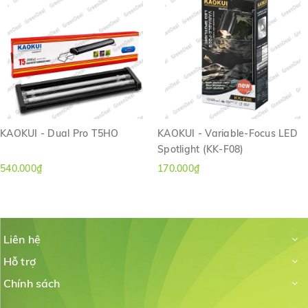
KAOKUI - Dual Pro T5HO
KAOKUI - Variable-Focus LED
Spotlight (KK-F08)
540.000₫
170.000₫
Liên hệ
Hỗ trợ
Chính sách