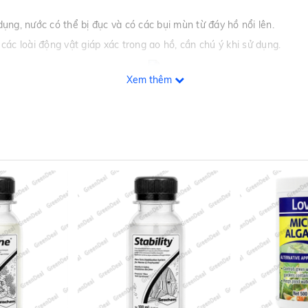
dụng, nước có thể bị đục và có các bụi mùn từ đáy hồ nổi lên.
ác loài động vật giáp xác trong ao hồ, cần chú ý khi sử dụng.
Xem thêm