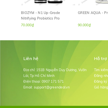
BIOZYM - N1 Up-Grade
GREEN AQUA - Pr
Nitrifying Probiotics Pro
XEM NHANH
XEM NH
70.000₫
90.000₫
Liên hệ
Hỗ trợ
Địa chỉ:
151B Nguyễn Duy Dương, Vườn
Tìm kiế
Lài, Tp Hồ Chí Minh
Đăng nh
Điện thoại:
0907 171 571
Đăng ký
Email:
support@greendeal.vn
Giỏ hàn