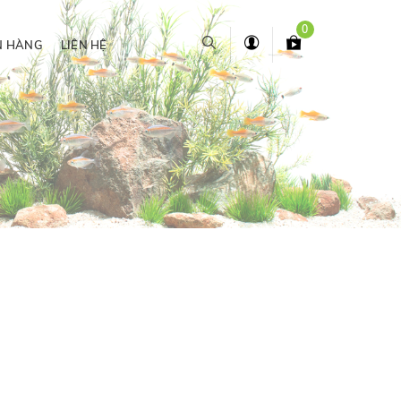
0
N HÀNG
LIÊN HỆ
d