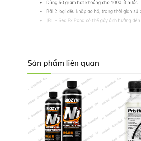
Dùng 50 gram hạt khoáng cho 1000 lít nước
Rãi 2 loại đều khắp ao hồ, trong thời gian sử 
JBL - SediEx Pond có thể gây ảnh hưởng đến c
Sản phẩm liên quan