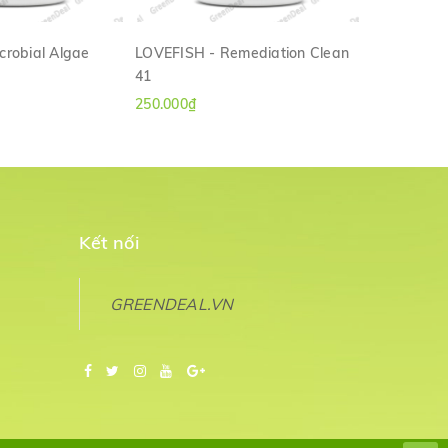
crobial Algae
LOVEFISH - Remediation Clean
CIBI AQUA 
41
M NHANH
XEM NHANH
250.000₫
120.000₫
Kết nối
GREENDEAL.VN