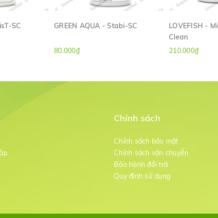
isT-SC
GREEN AQUA - Stabi-SC
LOVEFISH - Mi
Clean
ANH
XEM NHANH
XE
80.000₫
210.000₫
Chính sách
m
Chính sách bảo mật
ập
Chính sách vận chuyển
Bảo hành đổi trả
g
Quy định sử dụng