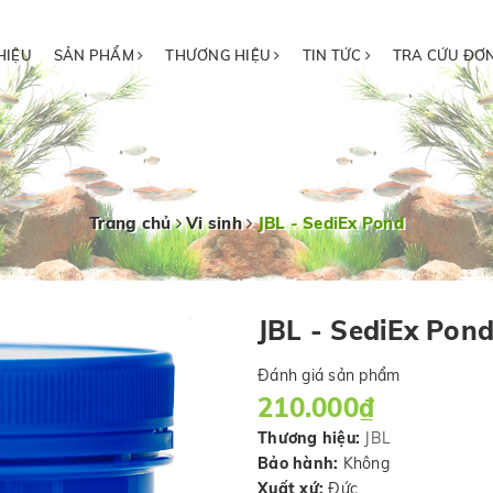
HIỆU
SẢN PHẨM
THƯƠNG HIỆU
TIN TỨC
TRA CỨU ĐƠ
Trang chủ
Vi sinh
JBL - SediEx Pond
JBL - SediEx Pon
Đánh giá sản phẩm
210.000₫
Thương hiệu:
JBL
Bảo hành:
Không
Xuất xứ:
Đức