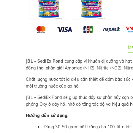
MÔ
JBL - SediEx Pond
cung cấp vi khuẩn dị dưỡng và hạt 
đồng thời phân giải Amoniac (NH3), Nitrite (NO2), Nitr
Chất lượng nước tốt là điều cần thiết để đảm bảo sức 
môi trường nước của ao hồ.
JBL
- SediEx Pond sẽ giúp thúc đẩy sự phân hủy cặn bù
phóng Oxy ở đáy hồ, nhờ đó tăng tốc độ và hiệu quả h
Hướng dẫn sử dụng:
Dùng 30-50 gram bột trắng cho 100 lít nước