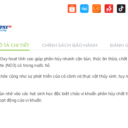
 TẢ CHI TIẾT
CHÍNH SÁCH BẢO HÀNH
ĐÁNH G
Oxy hoạt tính cao giúp phân hủy nhanh cặn bùn, thức ăn thừa, chất 
ate (NO3) có trong nước hồ.
khỏe cũng như sự phát triển của cá cảnh và thực vật thủy sinh, tuy 
n nhờ vào các hạt sinh học đặc biệt chứa vi khuẩn phân hủy chất th
oạt động của vi khuẩn.