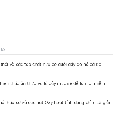
IÁ
thải và các tạp chất hữu cơ dưới đáy ao hồ cá Koi,
nhiên thức ăn thừa và lá cây mục sẽ dễ làm ô nhiễm
ải hữu cơ và các hạt Oxy hoạt tính dạng chìm sẽ giải