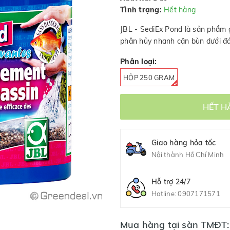
Tình trạng:
Hết hàng
JBL - SediEx Pond là sản phẩm 
phân hủy nhanh cặn bùn dưới đá
Phân loại:
HỘP 250 GRAM
HẾT H
Giao hàng hỏa tốc
Nội thành Hồ Chí Minh
Hỗ trợ 24/7
Hotline:
0907171571
Mua hàng tại sàn TMĐT: