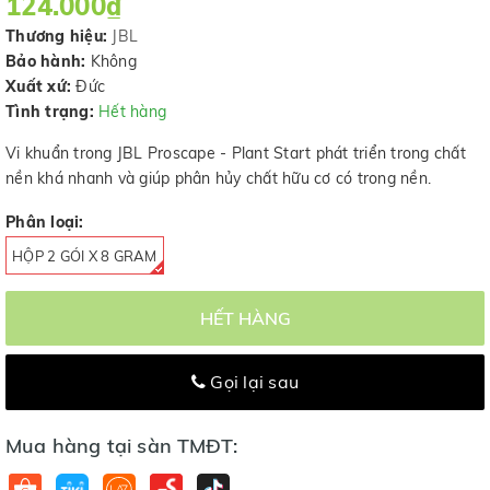
124.000₫
Thương hiệu:
JBL
Bảo hành:
Không
Xuất xứ:
Đức
Tình trạng:
Hết hàng
Vi khuẩn trong JBL Proscape - Plant Start phát triển trong chất
nền khá nhanh và giúp phân hủy chất hữu cơ có trong nền.
Phân loại:
HỘP 2 GÓI X 8 GRAM
HẾT HÀNG
Gọi lại sau
Mua hàng tại sàn TMĐT: