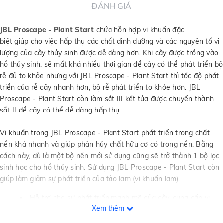
ĐÁNH GIÁ
JBL Proscape - Plant Start
chứa hỗn hợp vi khuẩn đặc
biệt giúp cho việc hấp thụ các chất dinh dưỡng và các nguyên tố vi
lượng của cây thủy sinh được dễ dàng hơn. Khi cây được trồng vào
hồ thủy sinh, sẽ mất khá nhiều thời gian để cây có thể phát triển bộ
rễ đủ to khỏe nhưng với JBL Proscape - Plant Start thì tốc độ phát
triển của rễ cây nhanh hơn, bộ rễ phát triển to khỏe hơn. JBL
Proscape - Plant Start còn làm sắt III kết tủa được chuyển thành
sắt II để cây có thể dễ dàng hấp thụ.
Vi khuẩn trong JBL Proscape - Plant Start phát triển trong chất
nền khá nhanh và giúp phân hủy chất hữu cơ có trong nền. Bằng
cách này, dù là một bộ nền mới sử dụng cũng sẽ trở thành 1 bộ lọc
sinh học cho hồ thủy sinh. Sử dụng JBL Proscape - Plant Start còn
giúp làm giảm sự phát triển của tảo lam (vi khuẩn lam).
Hỗ trợ cho sự phát triển mạnh mẽ của cây, cung cấp vi
Xem thêm
khuẩn sống làm cho các chất dinh dưỡng dễ dàng cho cây
hấp thu và thúc đẩy sự phát triển rễ của cây thủy sinh