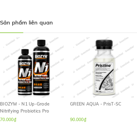
Khi setup nền, trải JBL Proscape - Plant Start bên trên cốt
nền hoặc rãi đầu tiên và phủ lớp đất nền lên trên.
Sản phẩm liên quan
Giảm sự phát triển của tảo lam (vi khuẩn lam). Tối ưu hóa
sự hấp thu chất dinh dưỡng của rễ cây giúp cây phát triển
nhanh hơn
Giúp phân hủy chất thải hữu cơ ở phía dưới lớp nền. Biến
đổi chất nền thành một bộ lọc sinh học.
Đóng gói: Hộp 2 túi, mỗi túi có 8g hạt khoáng và vi khuẩn
sống có thể sử dụng cho hồ từ 20 - 100 lít.
BIOZYM - N1 Up-Grade
GREEN AQUA - PrisT-SC
Nitrifying Probiotics Pro
70.000₫
90.000₫