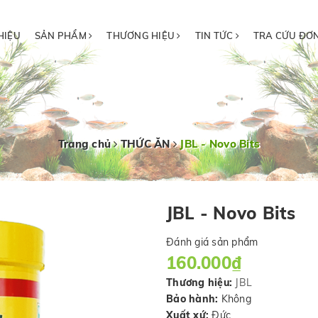
HIỆU
SẢN PHẨM
THƯƠNG HIỆU
TIN TỨC
TRA CỨU ĐƠ
Trang chủ
THỨC ĂN
JBL - Novo Bits
JBL - Novo Bits
Đánh giá sản phẩm
160.000₫
Thương hiệu:
JBL
Bảo hành:
Không
Xuất xứ:
Đức