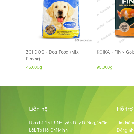
ZOI DOG - Dog Food (Mix
KOIKA - FINN Gold
Flavor)
XEM NHANH
XEM NH
45.000₫
95.000₫
Liên hệ
Hỗ trợ
Địa chỉ:
151B Nguyễn Duy Dương, Vườn
Tìm kiế
Lài, Tp Hồ Chí Minh
Đăng nh