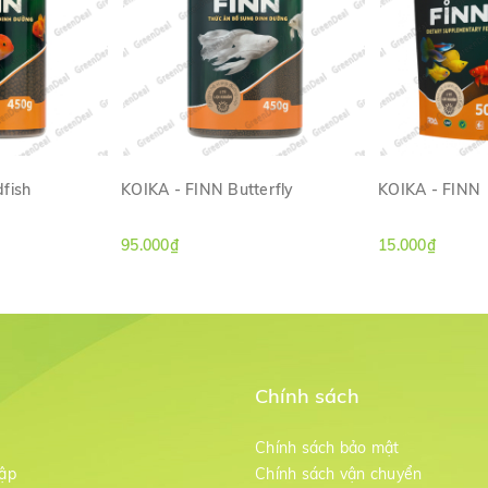
fish
KOIKA - FINN Butterfly
KOIKA - FINN
ANH
XEM NHANH
XE
95.000₫
15.000₫
Chính sách
m
Chính sách bảo mật
ập
Chính sách vận chuyển