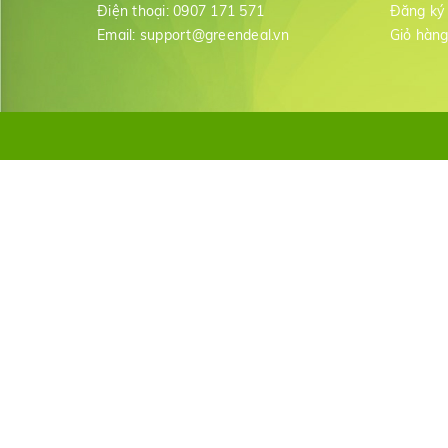
Điện thoại:
0907 171 571
Đăng ký
Email:
support@greendeal.vn
Giỏ hàn