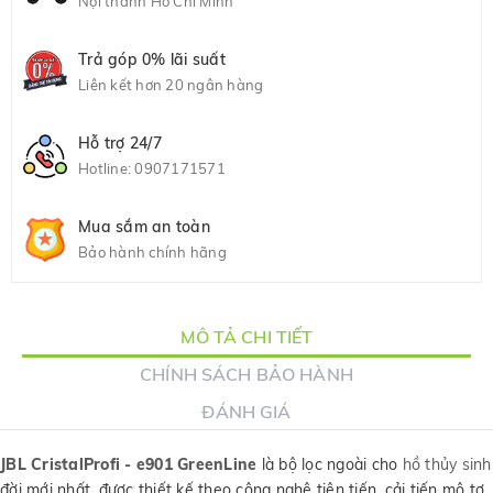
Nội thành Hồ Chí Minh
Trả góp 0% lãi suất
Liên kết hơn 20 ngân hàng
Hỗ trợ 24/7
Hotline:
0907171571
Mua sắm an toàn
Bảo hành chính hãng
MÔ TẢ CHI TIẾT
CHÍNH SÁCH BẢO HÀNH
ĐÁNH GIÁ
JBL CristalProfi - e901 GreenLine
là bộ lọc ngoài cho
hồ thủy sinh
đời mới nhất, được thiết kế theo công nghệ tiên tiến, cải tiến mô tơ