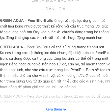
CHÍNH SÁCH BẢO HÀNH
ĐÁNH GIÁ
GREEN AQUA - PearlBio-Balls
là loại vật liệu lọc dạng banh có
chất liệu bằng nhựa được thiết kế rỗng với cấu trúc mạng lưới giúp
tăng cường hoà tan Oxy vào nước khi chuyển động trong hệ thống
lọc đồng thời giúp các vi sinh vật hiếu khí hoạt động mạnh hơn.
GREEN AQUA -
PearlBio-Balls
có thể sử dụng tương tự như hạt
Kalnes trong các hệ thống lọc đảo nhưng đặc biệt hơn khi PearlBio-
Balls sử dụng được cả trong các tầng lọc tĩnh, có thể để trong một
ngăn riêng hoặc cùng với hỗn hợp sứ lọc, san hô, đá nham thạch và
than hoạt tính, nhờ vào cấu trúc mạng lưới PearlBio-Balls sẽ tạo ra
thêm nhiều chỗ trú cho vi sinh vật và khi dòng nước đi qua sẽ hoà
tan thêm lượng Oxy từ đó giúp ích rất nhiều cho các vi sinh hiếu khí
hoạt động để phân giải các loại hữu cơ độc hại.
GREEN AQUA
- PearlBio-Balls có kích thước 21 mm do đó dễ dàng
chứa trong mọi hệ thống lọc của hồ cá nước ngọt cũng như nước
mặn, đồng thời PearlBio-Balls có chất liệu 100%
Xem thêm