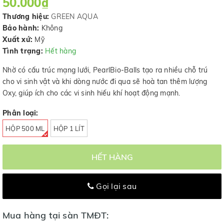
50.000₫
Thương hiệu:
GREEN AQUA
Bảo hành:
Không
Xuất xứ:
Mỹ
Tình trạng:
Hết hàng
Nhờ có cấu trúc mạng lưới, PearlBio-Balls tạo ra nhiều chỗ trú
cho vi sinh vật và khi dòng nước đi qua sẽ hoà tan thêm lượng
Oxy, giúp ích cho các vi sinh hiếu khí hoạt động mạnh.
Phân loại:
HỘP 500 ML
HỘP 1 LÍT
HẾT HÀNG
Gọi lại sau
Mua hàng tại sàn TMĐT: