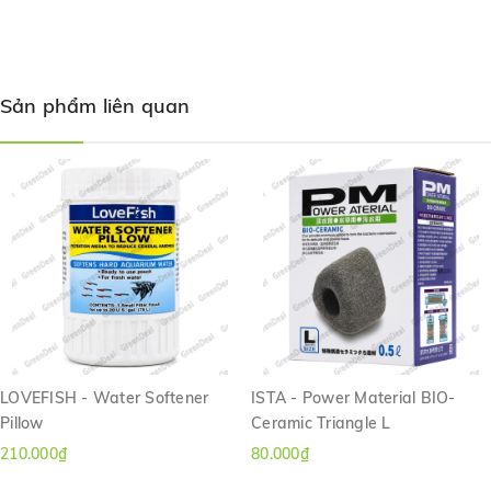
bằng Polypropylene (nhựa PP) không làm thay đổi các thông số
nước và có độ an toàn cao cho các sinh vật sống trong hồ cá cảnh.
Sản phẩm liên quan
LOVEFISH - Water Softener
ISTA - Power Material BIO-
Pillow
Ceramic Triangle L
210.000₫
80.000₫