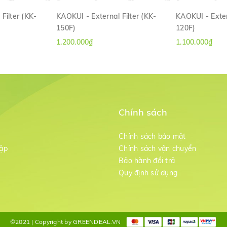
Filter (KK-
KAOKUI - External Filter (KK-
KAOKUI - Exter
150F)
120F)
ANH
XEM NHANH
XE
1.200.000₫
1.100.000₫
Chính sách
m
Chính sách bảo mật
ập
Chính sách vận chuyển
Bảo hành đổi trả
g
Quy định sử dụng
©2021 | Copyright by GREENDEAL.VN