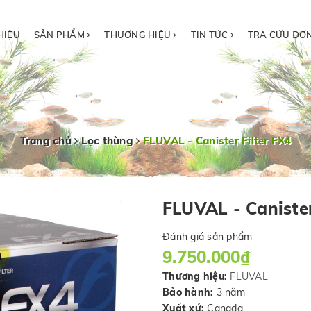
HIỆU
SẢN PHẨM
THƯƠNG HIỆU
TIN TỨC
TRA CỨU ĐƠ
Trang chủ
Lọc thùng
FLUVAL - Canister Filter FX4
FLUVAL - Canister
Đánh giá sản phẩm
9.750.000₫
Thương hiệu:
FLUVAL
Bảo hành:
3 năm
Xuất xứ:
Canada