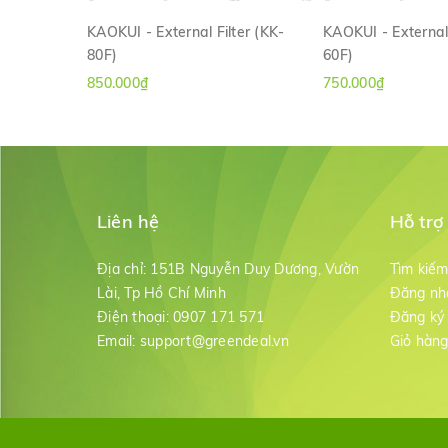
KAOKUI - External Filter (KK-
KAOKUI - External 
80F)
60F)
XEM NHANH
XEM NH
850.000₫
750.000₫
Liên hệ
Hỗ trợ
Địa chỉ:
151B Nguyễn Duy Dương, Vườn
Tìm kiế
Lài, Tp Hồ Chí Minh
Đăng nh
Điện thoại:
0907 171 571
Đăng ký
Email:
support@greendeal.vn
Giỏ hàn