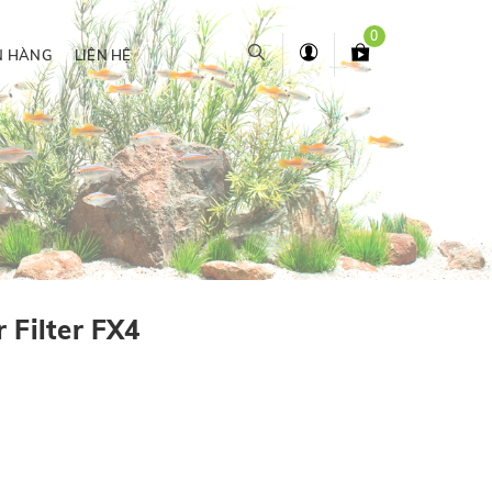
0
N HÀNG
LIÊN HỆ
 Filter FX4