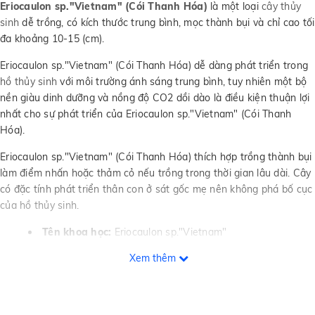
Eriocaulon sp."Vietnam" (Cói Thanh Hóa)
là một loại
cây thủy
sinh
dễ trồng, có kích thước trung bình, mọc thành bụi và chỉ cao tối
đa khoảng 10-15 (cm).
Eriocaulon sp."Vietnam" (Cói Thanh Hóa) dễ dàng phát triển trong
hồ thủy sinh
với môi trường ánh sáng trung bình, tuy nhiên một bộ
nền giàu dinh dưỡng và nồng độ CO2 dồi dào là điều kiện thuận lợi
nhất cho sự phát triển của Eriocaulon sp."Vietnam" (Cói Thanh
Hóa).
Eriocaulon sp."Vietnam" (Cói Thanh Hóa) thích hợp trồng thành bụi
làm điểm nhấn hoặc thảm cỏ nếu trồng trong thời gian lâu dài. Cây
có đặc tính phát triển thân con ở sát gốc mẹ nên không phá bố cục
của hồ thủy sinh.
Tên khoa học:
Eriocaulon sp."Vietnam"
Ánh sáng:
Trung bình/Cao
Xem thêm
CO2:
Trung bình/Cao
Độ pH:
5-7
Độ phát triển:
Trung bình