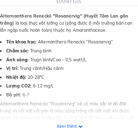
ĐÁNH GIÁ
Alternanthera Reneckii "Rosanervig" (Huyết Tâm Lan gân
trắng)
là loại thực vật lưỡng cư (sống được ở môi trường bán cạn
lẫn ngập nước hoàn toàn) thuộc họ Amaranthaceae.
Tên khoa học:
Alternanthera Reneckii "Rosanervig"
Chăm sóc:
Trung bình
Ánh sáng:
Trugn bình/Cao - 0,5 watt/L
Vị trí:
Trung cảnh/Hậu cảnh
Nhiệt độ:
20-28°C
Lượng CO2:
6-12 mg/L
Độ pH:
6-7
Alternanthera Reineckii "Rosanervig" sẽ có màu sắc lá đỏ đặc
trưng và nổi bật với gân lá màu sáng trắng rất bắt mắt khi được
chăm sóc trong môi trường tối ưu. Cây khá dễ trồng với người mới
và phù hợp trồng vị trí trung/hậu cảnh trong
hồ thủy sinh
.
Xem thêm
Alternanthera Reineckii "Rosanervig" (TM) được trồng nhân